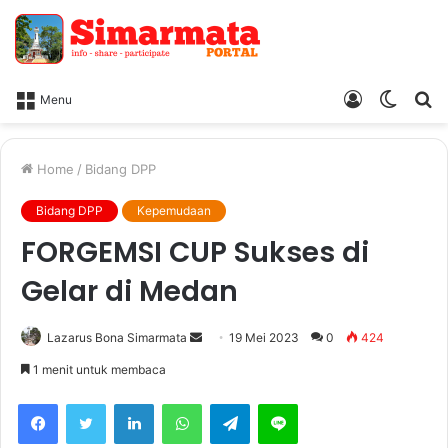
Log
Switch
Ca
Menu
In
skin
Home
/
Bidang DPP
Bidang DPP
Kepemudaan
FORGEMSI CUP Sukses di
Gelar di Medan
Send
Lazarus Bona Simarmata
19 Mei 2023
0
424
an
1 menit untuk membaca
email
Facebook
Twitter
LinkedIn
WhatsApp
Telegram
Line