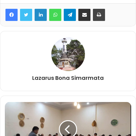
Facebook
Twitter
LinkedIn
WhatsApp
Telegram
share melalui email
Print
Lazarus Bona Simarmata