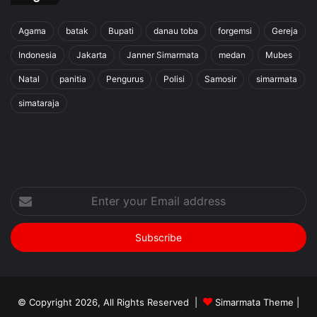
Agama
batak
Bupati
danau toba
forgemsi
Gereja
Indonesia
Jakarta
Janner Simarmata
medan
Mubes
Natal
panitia
Pengurus
Polisi
Samosir
simarmata
simataraja
Enter
your
Email
address
© Copyright 2026, All Rights Reserved |
Simarmata Theme
|