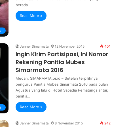
berada…
Read More »
a
Janner Simarmata
12 November 2015
401
Ingin Kirim Partisipasi, Ini Nomor
Rekening Panitia Mubes
Simarmata 2016
Medan, SIMARMATA.or.id – Setelah terpilihnya
pengurus Panitia Mubes Simarmata 2016 pada bulan
Agustus yang lalu di Hotel Sapadia Pematangsiantar,
panitia…
Read More »
a
Janner Simarmata
8 November 2015
242