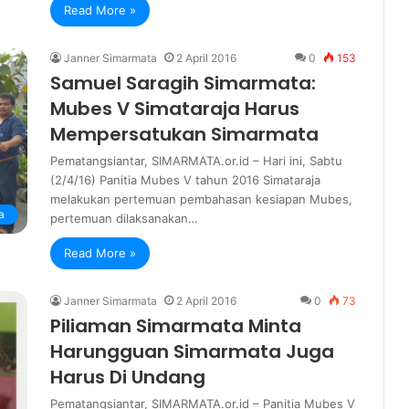
Read More »
Janner Simarmata
2 April 2016
0
153
Samuel Saragih Simarmata:
Mubes V Simataraja Harus
Mempersatukan Simarmata
Pematangsiantar, SIMARMATA.or.id – Hari ini, Sabtu
(2/4/16) Panitia Mubes V tahun 2016 Simataraja
melakukan pertemuan pembahasan kesiapan Mubes,
a
pertemuan dilaksanakan…
Read More »
Janner Simarmata
2 April 2016
0
73
Piliaman Simarmata Minta
Harungguan Simarmata Juga
Harus Di Undang
Pematangsiantar, SIMARMATA.or.id – Panitia Mubes V