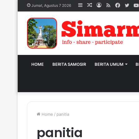
Sidebar
Acak
Log
RSS
Facebo
Twit
Jumat, Agustus 7 2026
Artikel
In
HOME
BERITA SAMOSIR
BERITA UMUM
B
Home
/
panitia
panitia