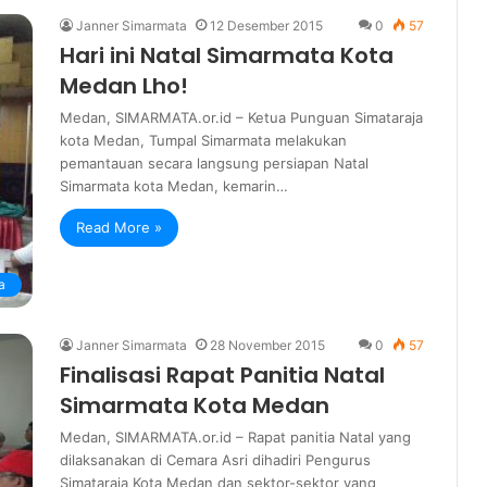
Janner Simarmata
12 Desember 2015
0
57
Hari ini Natal Simarmata Kota
Medan Lho!
Medan, SIMARMATA.or.id – Ketua Punguan Simataraja
kota Medan, Tumpal Simarmata melakukan
pemantauan secara langsung persiapan Natal
Simarmata kota Medan, kemarin…
Read More »
a
Janner Simarmata
28 November 2015
0
57
Finalisasi Rapat Panitia Natal
Simarmata Kota Medan
Medan, SIMARMATA.or.id – Rapat panitia Natal yang
dilaksanakan di Cemara Asri dihadiri Pengurus
Simataraja Kota Medan dan sektor-sektor yang