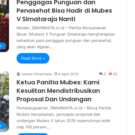
Penggagas Punguan dan
Penasehat Bisa Hadir di Mubes
V Simataraja Nanti
Medan, SIMARMATA.or.id – Panitia Musyarawah
Besar (Mubes) V Punguan Simataraja mengharapkan
kehadiran para pengggas punguan dan penasehat,
a
yang akan digelar…
Read More »
Janner Simarmata
4 April 2016
0
83
Ketua Panitia Mubes: Kami
Kesulitan Mendistribusikan
Proposal Dan Undangan
Pematangsiantar, SIMARMATA.or.id – Ketua Panitia
Mubes menjelaskan, persiapan proposal dan
undangan Mubes V tahun 2016 sepenuhnya telah
a
siap 100 persen,…