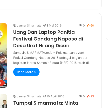
Janner Simarmata
8 Mei 2016
0
60
Uang Dan Laptop Panitia
Festival Gondang Naposo di
Desa Urat Hilang Dicuri
Samosir, SIMARMATA.or.id – Pelaksanaan event
Fetival Gondang Naposo 2015 sebagai bagian dari
kegiatan Horas Samosir Fiesta (HSF) 2016 telah di…
Read More »
r
Janner Simarmata
10 April 2016
0
93
Tumpal Simarmata: Minta