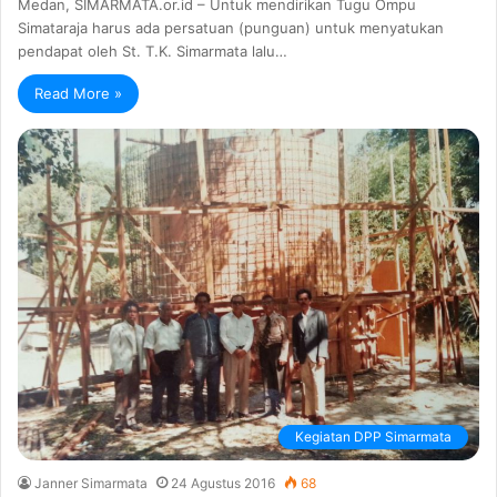
Medan, SIMARMATA.or.id – Untuk mendirikan Tugu Ompu
Simataraja harus ada persatuan (punguan) untuk menyatukan
pendapat oleh St. T.K. Simarmata lalu…
Read More »
Kegiatan DPP Simarmata
Janner Simarmata
24 Agustus 2016
68