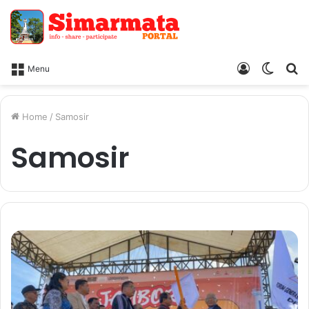
Log
Switc
Ca
Menu
In
skin
Home
/
Samosir
Samosir