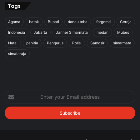
Tags
Agama
batak
Bupati
danau toba
forgemsi
Gereja
Indonesia
Jakarta
Janner Simarmata
medan
Mubes
Natal
panitia
Pengurus
Polisi
Samosir
simarmata
simataraja
Enter
your
Email
address