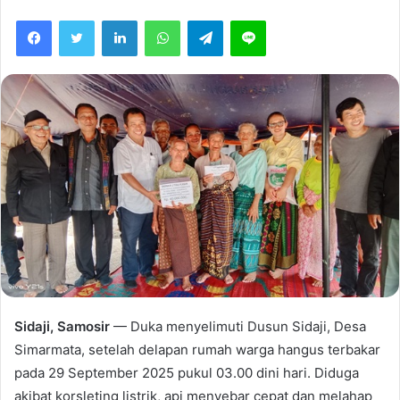
email
Facebook
Twitter
LinkedIn
WhatsApp
Telegram
Line
Sidaji, Samosir
— Duka menyelimuti Dusun Sidaji, Desa
Simarmata, setelah delapan rumah warga hangus terbakar
pada 29 September 2025 pukul 03.00 dini hari. Diduga
akibat korsleting listrik, api menyebar cepat dan melahap