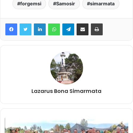
forgemsi
Samosir
simarmata
Facebook
Twitter
LinkedIn
WhatsApp
Telegram
share melalui email
Print
Lazarus Bona Simarmata