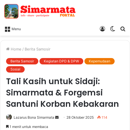
Log
Switch
Ca
Menu
In
skin
Home
/
Berita Samosir
Berita Samosir
Kegiatan DPD & DPW
Kepemudaan
Sosial
Tali Kasih untuk Sidaji:
Simarmata & Forgemsi
Santuni Korban Kebakaran
Send
Lazarus Bona Simarmata
28 Oktober 2025
114
an
1 menit untuk membaca