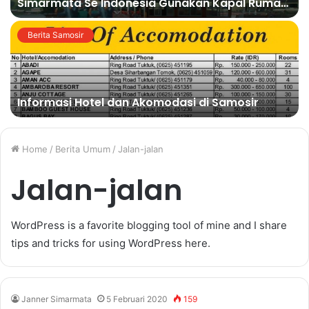
Simarmata Se Indonesia Gunakan Kapal Rumah
Batak Terapung
Berita Samosir
Informasi Hotel dan Akomodasi di Samosir
Home
/
Berita Umum
/
Jalan-jalan
Jalan-jalan
WordPress is a favorite blogging tool of mine and I share
tips and tricks for using WordPress here.
Janner Simarmata
5 Februari 2020
159