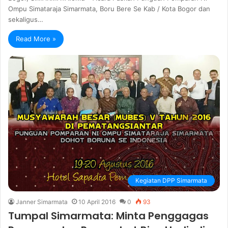
Ompu Simataraja Simarmata, Boru Bere Se Kab / Kota Bogor dan
sekaligus…
Read More »
Kegiatan DPP Simarmata
Janner Simarmata
10 April 2016
0
93
Tumpal Simarmata: Minta Penggagas