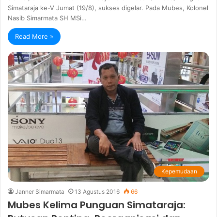
Simataraja ke-V Jumat (19/8), sukses digelar. Pada Mubes, Kolonel
Nasib Simarmata SH MSi…
Read More »
Kepemudaan
Janner Simarmata
13 Agustus 2016
66
Mubes Kelima Punguan Simataraja: