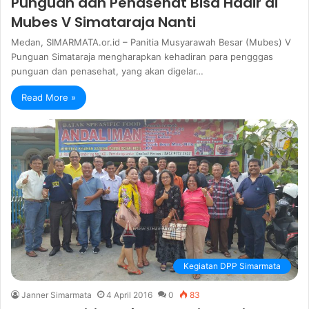
Punguan dan Penasehat Bisa Hadir di
Mubes V Simataraja Nanti
Medan, SIMARMATA.or.id – Panitia Musyarawah Besar (Mubes) V
Punguan Simataraja mengharapkan kehadiran para pengggas
punguan dan penasehat, yang akan digelar…
Read More »
Kegiatan DPP Simarmata
Janner Simarmata
4 April 2016
0
83