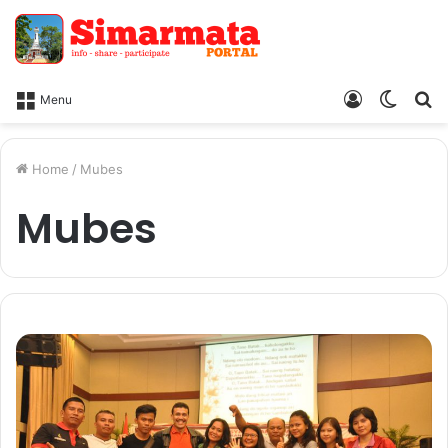
Log
Switc
Ca
Menu
In
skin
Home
/
Mubes
Mubes