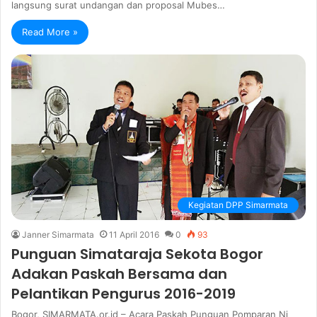
langsung surat undangan dan proposal Mubes…
Read More »
Kegiatan DPP Simarmata
Janner Simarmata
11 April 2016
0
93
Punguan Simataraja Sekota Bogor
Adakan Paskah Bersama dan
Pelantikan Pengurus 2016-2019
Bogor, SIMARMATA.or.id – Acara Paskah Punguan Pomparan Ni