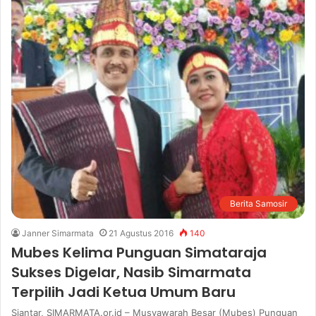
Berita Samosir
Janner Simarmata
21 Agustus 2016
140
Mubes Kelima Punguan Simataraja
Sukses Digelar, Nasib Simarmata
Terpilih Jadi Ketua Umum Baru
Siantar, SIMARMATA.or.id – Musyawarah Besar (Mubes) Punguan