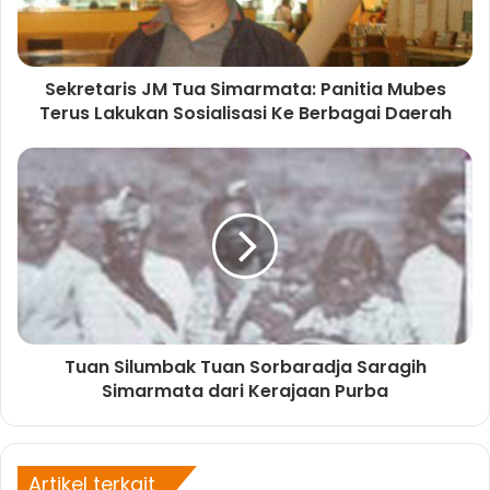
m
k
n
s
t
Sekretaris JM Tua Simarmata: Panitia Mubes
Terus Lakukan Sosialisasi Ke Berbagai Daerah
Tuan Silumbak Tuan Sorbaradja Saragih
Simarmata dari Kerajaan Purba
Artikel terkait