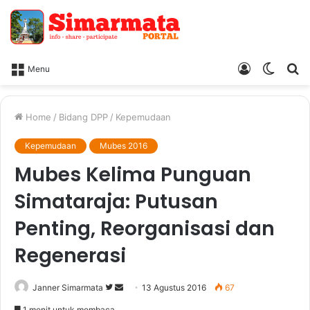
Log
Switc
Ca
Menu
In
skin
Home
/
Bidang DPP
/
Kepemudaan
Kepemudaan
Mubes 2016
Mubes Kelima Punguan
Simataraja: Putusan
Penting, Reorganisasi dan
Regenerasi
Janner Simarmata
F
S
13 Agustus 2016
67
o
e
1 menit untuk membaca