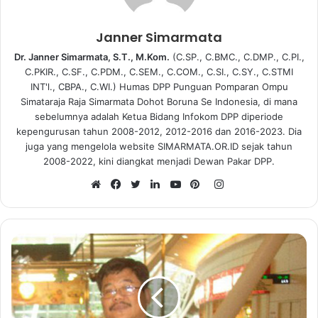
Janner Simarmata
Dr. Janner Simarmata, S.T., M.Kom.
(C.SP., C.BMC., C.DMP., C.PI.,
C.PKIR., C.SF., C.PDM., C.SEM., C.COM., C.SI., C.SY., C.STMI
INT'l., CBPA., C.WI.) Humas DPP Punguan Pomparan Ompu
Simataraja Raja Simarmata Dohot Boruna Se Indonesia, di mana
sebelumnya adalah Ketua Bidang Infokom DPP diperiode
kepengurusan tahun 2008-2012, 2012-2016 dan 2016-2023. Dia
juga yang mengelola website SIMARMATA.OR.ID sejak tahun
2008-2022, kini diangkat menjadi Dewan Pakar DPP.
I
n
W
F
T
L
Y
P
s
e
a
w
i
o
i
t
b
c
i
n
u
n
a
s
e
t
k
T
t
g
i
b
t
e
u
e
r
t
o
e
d
b
r
a
e
o
r
I
e
e