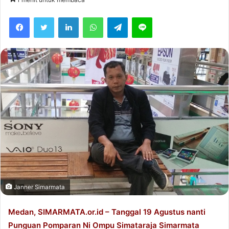
l
n
Facebook
Twitter
LinkedIn
WhatsApp
Telegram
Line
l
d
o
a
w
n
o
e
n
m
T
a
w
i
i
l
t
t
e
r
Janner Simarmata
Medan, SIMARMATA.or.id – Tanggal 19 Agustus nanti
Punguan Pomparan Ni Ompu Simataraja Simarmata