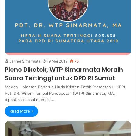
Janner Simarmata
19 Mei 2019
75
Pleno Diketok, WTP Simarmata Meraih
Suara Tertinggi untuk DPD RI Sumut
Medan – Mantan Ephorus Huria Kristen Batak Protestan (HKBP),
Pdt. DR. Willem Tumpal Pandapotan (WTP) Simarmata, MA,
dipastikan bakal mengisi…
Read More »