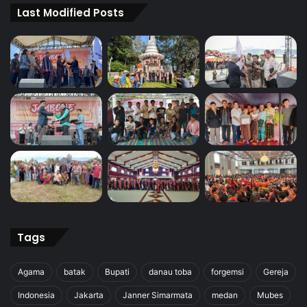
Last Modified Posts
Tags
Agama
batak
Bupati
danau toba
forgemsi
Gereja
Indonesia
Jakarta
Janner Simarmata
medan
Mubes