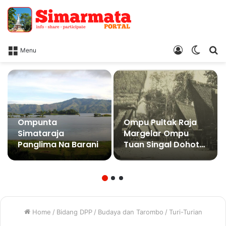
Log
Switc
Ca
Menu
In
skin
Ompunta
Ompu Pultak Raja
Simataraja
Margelar Ompu
Panglima Na Barani
Tuan Singal Dohot
Anakna Natolui,
Sada Boruna
Home
/
Bidang DPP
/
Budaya dan Tarombo
/
Turi-Turian