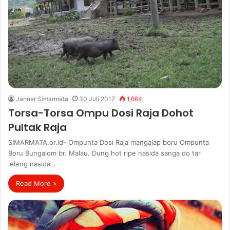
Janner Simarmata
30 Juli 2017
1,664
Torsa-Torsa Ompu Dosi Raja Dohot
Pultak Raja
SIMARMATA.or.id- Ompunta Dosi Raja mangalap boru Ompunta
Boru Bungalom br. Malau. Dung hot ripe nasida sanga do tar
leleng nasida…
Read More »