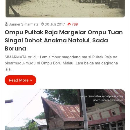
Janner Simarmata
30 Juli 2017
789
Ompu Pultak Raja Margelar Ompu Tuan
Singal Dohot Anakna Natolui, Sada
Boruna
SIMARMATA.or.id – Lam simbur magodang ma si Pultak Raja na
pinarmudu-mudu ni Ompu Boru Malau. Lam balga ma dagingna
jala…
Read More »