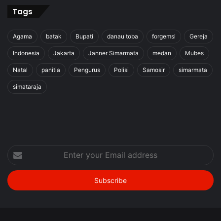
Tags
Agama
batak
Bupati
danau toba
forgemsi
Gereja
Indonesia
Jakarta
Janner Simarmata
medan
Mubes
Natal
panitia
Pengurus
Polisi
Samosir
simarmata
simataraja
Enter
your
Email
address