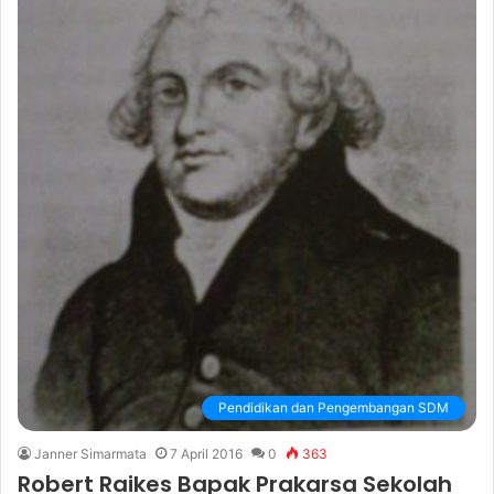
Pendidikan dan Pengembangan SDM
Janner Simarmata
7 April 2016
0
363
Robert Raikes Bapak Prakarsa Sekolah