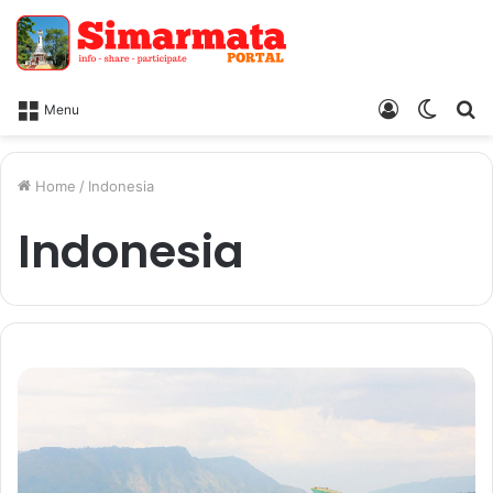
Log
Switc
Ca
Menu
In
skin
Home
/
Indonesia
Indonesia