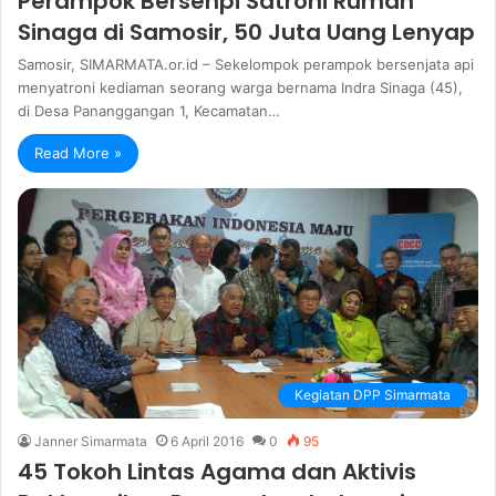
Perampok Bersenpi Satroni Rumah
Sinaga di Samosir, 50 Juta Uang Lenyap
Samosir, SIMARMATA.or.id – Sekelompok perampok bersenjata api
menyatroni kediaman seorang warga bernama Indra Sinaga (45),
di Desa Pananggangan 1, Kecamatan…
Read More »
Kegiatan DPP Simarmata
Janner Simarmata
6 April 2016
0
95
45 Tokoh Lintas Agama dan Aktivis