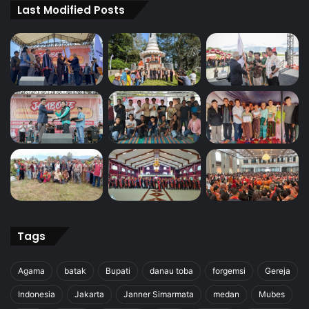
Last Modified Posts
Tags
Agama
batak
Bupati
danau toba
forgemsi
Gereja
Indonesia
Jakarta
Janner Simarmata
medan
Mubes