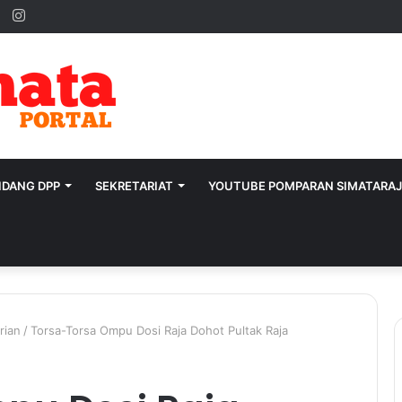
ok
ter
YouTube
Instagram
IDANG DPP
SEKRETARIAT
YOUTUBE POMPARAN SIMATARA
rian
/
Torsa-Torsa Ompu Dosi Raja Dohot Pultak Raja