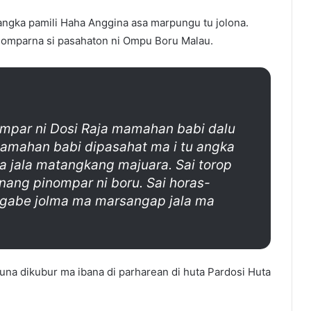
angka pamili Haha Anggina asa marpungu tu jolona.
nomparna si pasahaton ni Ompu Boru Malau.
ompar ni Dosi Raja mamahan babi dalu
mamahan babi dipasahat ma i tu angka
a jala matangkang majuara. Sai torop
nang pinompar ni boru. Sai horas-
a gabe jolma ma marsangap jala ma
una dikubur ma ibana di parharean di huta Pardosi Huta