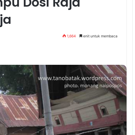
pu Dosi Raja
ja
1,664
enit untuk membaca