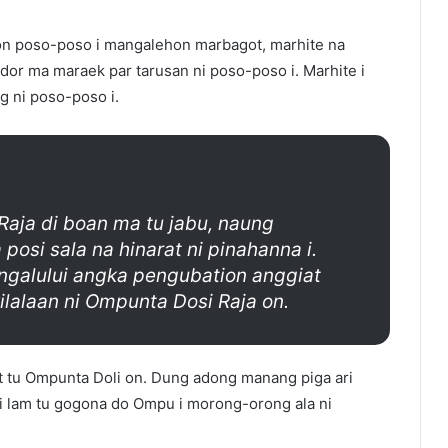
n poso-poso i mangalehon marbagot, marhite na
or ma maraek par tarusan ni poso-poso i. Marhite i
g ni poso-poso i.
aja di boan ma tu jabu, naung
posi sala na hinarat ni pinahanna i.
galului angka pengubation anggiat
lalaan ni Ompunta Dosi Raja on.
 tu Ompunta Doli on. Dung adong manang piga ari
i lam tu gogona do Ompu i morong-orong ala ni