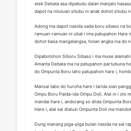
elek Debata asa dipatudu dalan manjalo hasasao
dapot na niluluan situbu ni anak dohot situbu n
Adong ma dapot nasida sada boru sibaso na bo
ramuan-ramuan ni ubat i ima patupahon Hare
dohot baoa mangalangsa, holan angka ina do n
Dipabotohon Siboru Sibaso i ma muse alamatn
Amanta Debata ma na patupahon partubuna hom
do Ompunta Boru laho patupahon hare i, homba
Mansai tabo do huroha hare i tarida sian pangg
Ompu Boru Paida-ida Ompu Doli. Alai ni i olo
mandai hare i, andorang so diida Ompunta Boru
Hare i, alai sai dialusi Ompunta Doli ma mandok
Dung manang piga-piga bulan nasida na sai rap