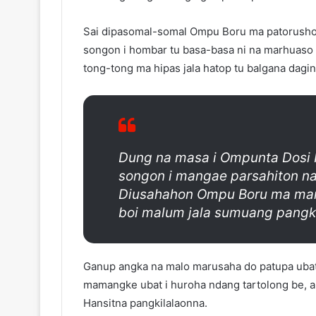
Sai dipasomal-somal Ompu Boru ma patorusho
songon i hombar tu basa-basa ni na marhuaso d
tong-tong ma hipas jala hatop tu balgana dagin
Dung na masa i Ompunta Dosi R
songon i mangae parsahiton na 
Diusahahon Ompu Boru ma man
boi malum jala sumuang pangki
Ganup angka na malo marusaha do patupa ubat
mamangke ubat i huroha ndang tartolong be, a
Hansitna pangkilalaonna.