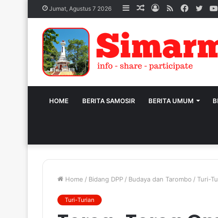
Sidebar
Acak
Log
RSS
Facebo
Twit
Jumat, Agustus 7 2026
Artikel
In
HOME
BERITA SAMOSIR
BERITA UMUM
B
Home
/
Bidang DPP
/
Budaya dan Tarombo
/
Turi-Tu
Turi-Turian