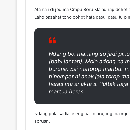
Ala na i di jou ma Ompu Boru Malau rap dohot 
Laho pasahat tono dohot hata pasu-pasu tu pi
Ndang boi manang so jadi pin
(babi jantan). Molo adong na 
boruna. Sai matorop maribur m
pinompar ni anak jala torop ma
horas ma anakta si Pultak Raj
martua horas.
Ndang pola sadia leleng na i marujung ma ngol
Toruan.