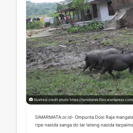
r
Illustrasi credit photo: https://tanobatak.files.wordpress.com
SIMARMATA.or.id- Ompunta Dosi Raja mangala
ripe nasida sanga do tar leleng nasida tarpaim