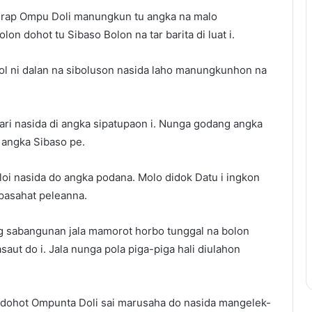
 rap Ompu Doli manungkun tu angka na malo
n dohot tu Sibaso Bolon na tar barita di luat i.
ol ni dalan na siboluson nasida laho manungkunhon na
ri nasida di angka sipatupaon i. Nunga godang angka
 angka Sibaso pe.
loi nasida do angka podana. Molo didok Datu i ingkon
 pasahat peleanna.
g sabangunan jala mamorot horbo tunggal na bolon
saut do i. Jala nunga pola piga-piga hali diulahon
 dohot Ompunta Doli sai marusaha do nasida mangelek-