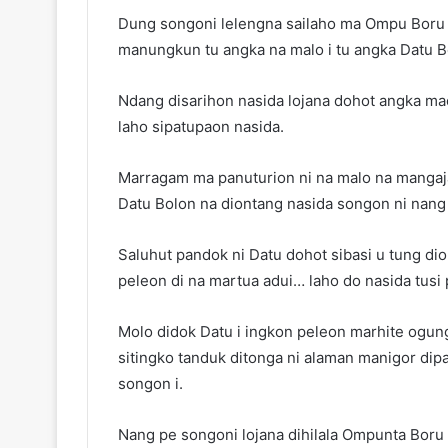
Dung songoni lelengna sailaho ma Ompu Boru
manungkun tu angka na malo i tu angka Datu Bolo
Ndang disarihon nasida lojana dohot angka ma
laho sipatupaon nasida.
Marragam ma panuturion ni na malo na mangaja
Datu Bolon na diontang nasida songon ni nang
Saluhut pandok ni Datu dohot sibasi u tung dio
peleon di na martua adui… laho do nasida tusi
Molo didok Datu i ingkon peleon marhite ogun
sitingko tanduk ditonga ni alaman manigor dipa
songon i.
Nang pe songoni lojana dihilala Ompunta Boru