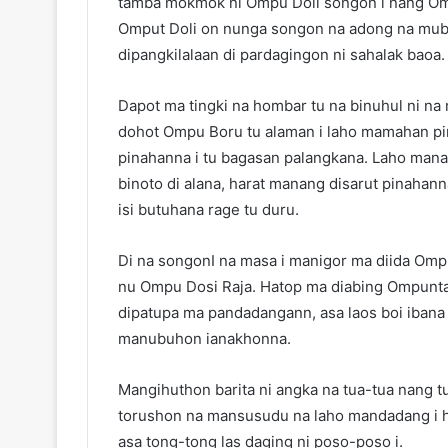
tamba mokmok ni Ompu Doli songon i nang Om
Omput Doli on nunga songon na adong na muba
dipangkilalaan di pardagingon ni sahalak baoa.
Dapot ma tingki na hombar tu na binuhul ni na 
dohot Ompu Boru tu alaman i laho mamahan pin
pinahanna i tu bagasan palangkana. Laho man
binoto di alana, harat manang disarut pinahan
isi butuhana rage tu duru.
Di na songonI na masa i manigor ma diida Om
nu Ompu Dosi Raja. Hatop ma diabing Ompunta 
dipatupa ma pandadangann, asa laos boi iban
manubuhon ianakhonna.
Mangihuthon barita ni angka na tua-tua nang 
torushon na mansusudu na laho mandadang i 
asa tong-tong las daging ni poso-poso i.