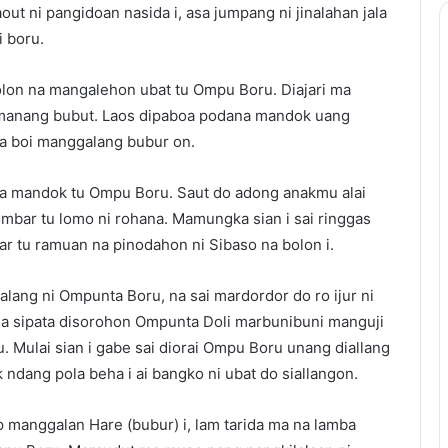
ut ni pangidoan nasida i, asa jumpang ni jinalahan jala
i boru.
lon na mangalehon ubat tu Ompu Boru. Diajari ma
 manang bubut. Laos dipaboa podana mandok uang
a boi manggalang bubur on.
a mandok tu Ompu Boru. Saut do adong anakmu alai
bar tu lomo ni rohana. Mamungka sian i sai ringgas
r tu ramuan na pinodahon ni Sibaso na bolon i.
alang ni Ompunta Boru, na sai mardordor do ro ijur ni
 ma sipata disorohon Ompunta Doli marbunibuni manguji
. Mulai sian i gabe sai diorai Ompu Boru unang diallang
 ndang pola beha i ai bangko ni ubat do siallangon.
 manggalan Hare (bubur) i, lam tarida ma na lamba