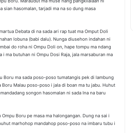
pu Boru. Maraudut ma muse nang pangkilalaan ni
 sian hasomalan, tarjadi ma na so dung masa
martua Debata di na sada ari rap tuat ma Omput Doli
ahan lobuna (babi dalu). Nunga diusehon indahan ni
ambai do roha ni Ompu Doli on, hape tompu ma ndang
na i ma butuhan ni Ompu Dosi Raja, jala marsaburan ma
pu Boru ma sada poso-poso tumatangis pek di lambung
Boru Malau poso-poso i jala di boan ma tu jabu. Huhut
a mandadang songon hasomalan ni sada Ina na baru
tu Ompu Boru pe masa ma halongangan. Dung na sai i
huhut marhohop mandahop poso-poso na imbaru tubu i