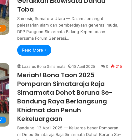
Gerakkan Ekowisata Danau
Toba
Samosir, Sumatera Utara — Dalam semangat
pelestarian alam dan pemberdayaan generasi muda,
n
DPP Punguan Simarmata Bidang Kepemudaan
bersama Forum Generasi…
Read More »
Lazarus Bona Simarmata
18 April 2025
0
215
Meriah! Bona Taon 2025
Pomparan Simataraja Raja
Simarmata Dohot Boruna Se-
Bandung Raya Berlangsung
Khidmat dan Penuh
Kekeluargaan
W
Bandung, 13 April 2025 — Keluarga besar Pomparan
ni Ompu Simataraja Raja Simarmata Dohot Boruna Se-