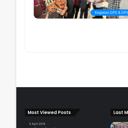
Kegiatan DPD & DP
Most Viewed Posts
Last M
5 April 2016