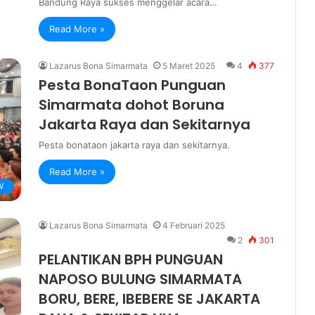
Bandung Raya sukses menggelar acara…
Read More »
Lazarus Bona Simarmata
5 Maret 2025
4
377
Pesta BonaTaon Punguan
Simarmata dohot Boruna
Jakarta Raya dan Sekitarnya
Pesta bonataon jakarta raya dan sekitarnya.
Read More »
W
Lazarus Bona Simarmata
4 Februari 2025
2
301
PELANTIKAN BPH PUNGUAN
NAPOSO BULUNG SIMARMATA
BORU, BERE, IBEBERE SE JAKARTA