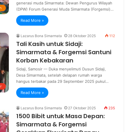
generasi muda Simarmata: Dewan Pengurus Wilayah
n
(DPW) Forum Generasi Muda Simarmata (Forgemsi)…
Read More »
Lazarus Bona Simarmata
28 Oktober 2025
112
Tali Kasih untuk Sidaji:
Simarmata & Forgemsi Santuni
Korban Kebakaran
Sidaji, Samosir — Duka menyelimuti Dusun Sidaji,
Desa Simarmata, setelah delapan rumah warga
hangus terbakar pada 29 September 2025 pukul…
r
Read More »
Lazarus Bona Simarmata
27 Oktober 2025
235
1500 Bibit untuk Masa Depan:
Simarmata & Forgemsi