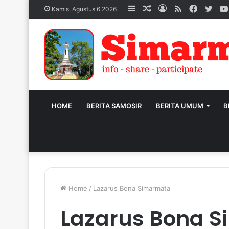
Sidebar
Acak
Log
RSS
Facebo
Twit
Kamis, Agustus 6 2026
Artikel
In
HOME
BERITA SAMOSIR
BERITA UMUM
B
Home
/
Lazarus Bona Simarmata
Lazarus Bona 