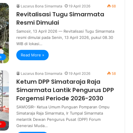
Lazarus Bona Simarmata
19 April 2026
68
Revitalisasi Tugu Simarmata
Resmi Dimulai
Samosir, 13 April 2026 — Revitalisasi Tugu Simarmata
resmi dimulai pada Senin, 13 April 2026, pukul 08.30
WIB di lokasi…
Read More »
a
Lazarus Bona Simarmata
19 April 2026
58
Ketum DPP Simataraja Raja
Simarmata Lantik Pengurus DPP
Forgemsi Periode 2026-2030
SAMOSIR– Ketua Umum Punguan Pomparan Ompu
Simataraja Raja Simarmata, Ir Tumpal Simarmata
melantik Dewan Pengurus Pusat (DPP) Forum
P
Generasi Muda…