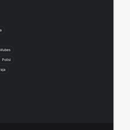
a
Mubes
Polisi
raja