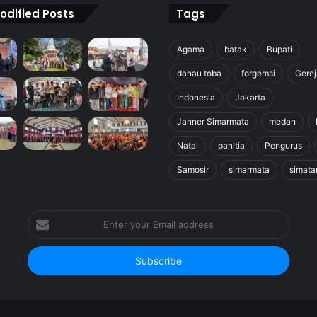
odified Posts
Tags
Agama
batak
Bupati
danau toba
forgemsi
Gerej
Indonesia
Jakarta
Janner Simarmata
medan
Natal
panitia
Pengurus
Samosir
simarmata
simata
Enter
your
Email
address