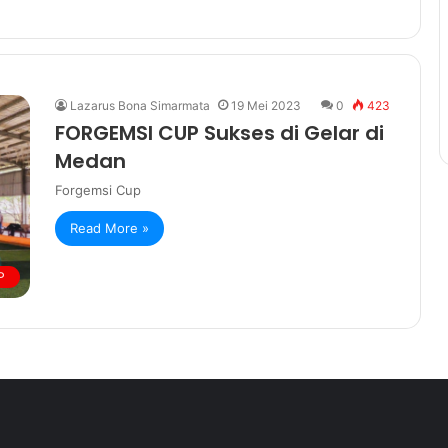
Lazarus Bona Simarmata
19 Mei 2023
0
423
FORGEMSI CUP Sukses di Gelar di
Medan
Forgemsi Cup
Read More »
P