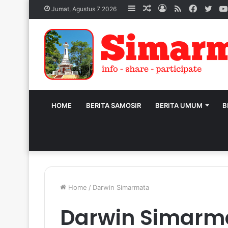
Sidebar
Acak
Log
RSS
Facebo
Twit
Jumat, Agustus 7 2026
Artikel
In
HOME
BERITA SAMOSIR
BERITA UMUM
B
Home
/
Darwin Simarmata
Darwin Simarm