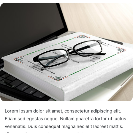
w
n
o
e
n
m
T
a
w
i
i
l
t
t
e
r
Lorem ipsum dolor sit amet, consectetur adipiscing elit.
Etiam sed egestas neque. Nullam pharetra tortor ut luctus
venenatis. Duis consequat magna nec elit laoreet mattis.