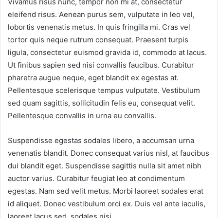
Vivamus risus nunc, tempor non mi at, consectetur
eleifend risus. Aenean purus sem, vulputate in leo vel,
lobortis venenatis metus. In quis fringilla mi. Cras vel
tortor quis neque rutrum consequat. Praesent turpis
ligula, consectetur euismod gravida id, commodo at lacus.
Ut finibus sapien sed nisi convallis faucibus. Curabitur
pharetra augue neque, eget blandit ex egestas at.
Pellentesque scelerisque tempus vulputate. Vestibulum
sed quam sagittis, sollicitudin felis eu, consequat velit.
Pellentesque convallis in urna eu convallis.
Suspendisse egestas sodales libero, a accumsan urna
venenatis blandit. Donec consequat varius nisl, at faucibus
dui blandit eget. Suspendisse sagittis nulla sit amet nibh
auctor varius. Curabitur feugiat leo at condimentum
egestas. Nam sed velit metus. Morbi laoreet sodales erat
id aliquet. Donec vestibulum orci ex. Duis vel ante iaculis,
laoreet lacus sed, sodales nisi.