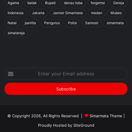
Agama
batak
Bupati
danau toba
forgemsi
Gereja
Indonesia
Jakarta
Janner Simarmata
medan
Mubes
Natal
panitia
Pengurus
Polisi
Samosir
simarmata
simataraja
Enter
your
Email
address
© Copyright 2026, All Rights Reserved |
Simarmata Theme
|
Proudly Hosted by
SiteGround