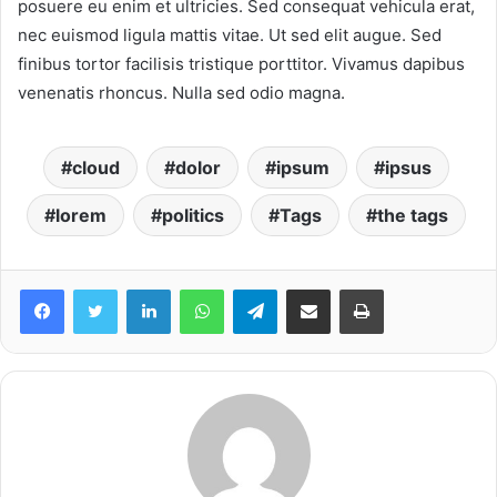
posuere eu enim et ultricies. Sed consequat vehicula erat,
nec euismod ligula mattis vitae. Ut sed elit augue. Sed
finibus tortor facilisis tristique porttitor. Vivamus dapibus
venenatis rhoncus. Nulla sed odio magna.
cloud
dolor
ipsum
ipsus
lorem
politics
Tags
the tags
Facebook
Twitter
LinkedIn
WhatsApp
Telegram
share melalui email
Print