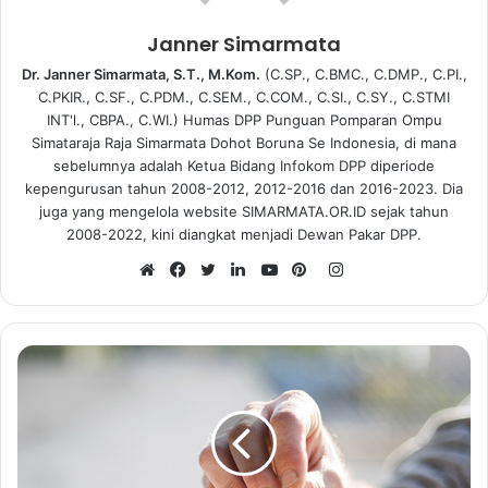
Janner Simarmata
Dr. Janner Simarmata, S.T., M.Kom.
(C.SP., C.BMC., C.DMP., C.PI.,
C.PKIR., C.SF., C.PDM., C.SEM., C.COM., C.SI., C.SY., C.STMI
INT'l., CBPA., C.WI.) Humas DPP Punguan Pomparan Ompu
Simataraja Raja Simarmata Dohot Boruna Se Indonesia, di mana
sebelumnya adalah Ketua Bidang Infokom DPP diperiode
kepengurusan tahun 2008-2012, 2012-2016 dan 2016-2023. Dia
juga yang mengelola website SIMARMATA.OR.ID sejak tahun
2008-2022, kini diangkat menjadi Dewan Pakar DPP.
I
n
W
F
T
L
Y
P
s
e
a
w
i
o
i
t
b
c
i
n
u
n
a
s
e
t
k
T
t
g
i
b
t
e
u
e
r
t
o
e
d
b
r
a
e
o
r
I
e
e
m
k
n
s