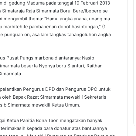
an di gedung Maduma pada tanggal 10 Februari 2013
n Simataraja Raja Simarmata Boru, Bere/Ibebere se
ini mengambil thema: “Hamu angka anaha, unang ma
a marhitehite pambahenan dohot hasintongan,” (1
te punguan on, asa lam tangkas tahangoluhon angka
urus Pusat Pungsimarbona diantaranya: Nasib
imarmata beserta Nyonya boru Sianturi, Raithan
Simarmata.
n pelantikan Pengurus DPD dan Pengurus DPC untuk
 oleh Bapak Razat Simarmata mewakili Sekretaris
asib Simarmata mewakili Ketua Umum.
ai Ketua Panitia Bona Taon mengatakan banyak
 terimakasih kepada para donatur atas bantuannya