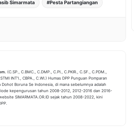
asib Simarmata
Pesta Partangiangan
Kom.
(C.SP., C.BMC., C.DMP., C.PI., C.PKIR., C.SF., C.PDM.,
C.STMI INT'l., CBPA., C.WI.) Humas DPP Punguan Pomparan
a Dohot Boruna Se Indonesia, di mana sebelumnya adalah
riode kepengurusan tahun 2008-2012, 2012-2016 dan 2016-
 website SIMARMATA.OR.ID sejak tahun 2008-2022, kini
DPP.