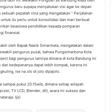
ona taon ini. Mewakili Punguan se Bandung Raya oleh
pengurus baru supaya menyatukan visi agar ke depan
an sebuah pepatah cina yang mengatakan “ Perjalanan
ntuk itu perlu untuk konsolidasi dan mari berbuat
rikan beasiswa pendidikan kepada pomparan
i finansial.
akili oleh Bapak Nasib Simarmata, mengatakan dalam
ewakili pengurus pusat, bahwa Pungsimarbona Kota
oject bagi pengurus lainnya dimana di kota Bandung ini
 dan kedepananya dapat lebih kompak, karena ini
ling, ise na olo di jolo dipajolo.
ai sampai pukul 20.15wib, dimana setiap wilayah
czer, TV LCD, Blender, dll), acara ini sukses dan
taraja. (js)