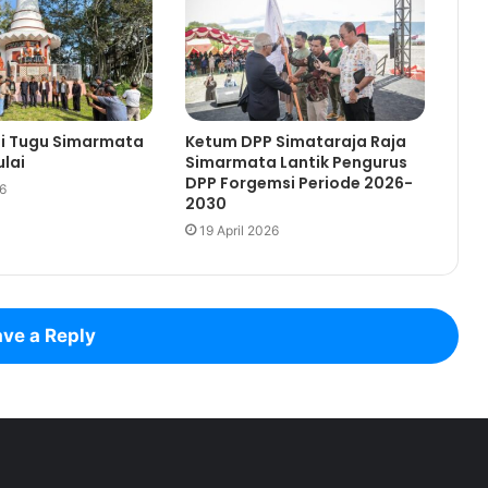
si Tugu Simarmata
Ketum DPP Simataraja Raja
lai
Simarmata Lantik Pengurus
DPP Forgemsi Periode 2026-
26
2030
19 April 2026
ve a Reply