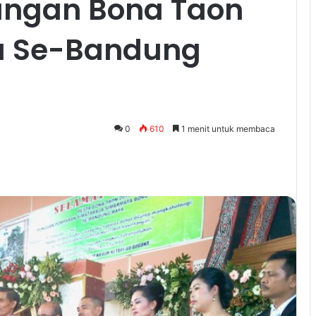
angan Bona Taon
a Se-Bandung
0
610
1 menit untuk membaca