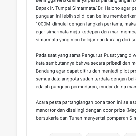
sehingga terlaksananya pesta partangiangan b
Bapak Ir. Tumpal Simarmata/ Br. Haloho agar 
punguan ini lebih solid, dan beliau memberik
1000M-dimulai dengan langkah pertama, maka u
agar simarmata maju kedepan dan mari membe
simarmata yang mau belajar dan kurang dari seg
Pada saat yang sama Pengurus Pusat yang diw
kata sambutannya bahwa secara pribadi dan m
Bandung agar dapat ditiru dan menjadi pilot pr
semua data anggota sudah terdata dengan baik
adalah punguan parmudaran, mudar do na mangku
Acara pesta partangiangan bona taon ini seles
manortor dan diselingi dengan door prize (Magi
bersukaria dan Tuhan menyertai pomparan Sima