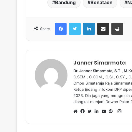
Bandung
Bonataon
N
Facebook
Twitter
LinkedIn
share melalui email
Print
Share
Janner Simarmata
Dr. Janner Simarmata, S.T., M.
C.SEM., C.COM., C.SI., C.SY., 
Ompu Simataraja Raja Simarmat
Ketua Bidang Infokom DPP dipe
2023. Dia juga yang mengelola
diangkat menjadi Dewan Pakar 
I
n
W
F
T
L
Y
P
s
e
a
w
i
o
i