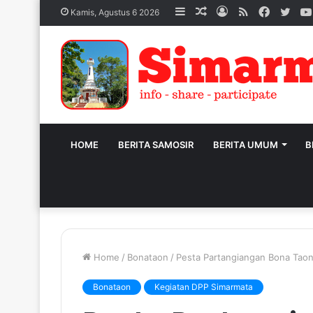
Sidebar
Acak
Log
RSS
Facebo
Twit
Kamis, Agustus 6 2026
Artikel
In
HOME
BERITA SAMOSIR
BERITA UMUM
B
Home
/
Bonataon
/
Pesta Partangiangan Bona Tao
Bonataon
Kegiatan DPP Simarmata