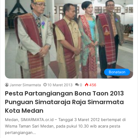
Bonataon
Janner Simarmata
10 Maret 2013
0
456
Pesta Partangiangan Bona Taon 2013
Punguan Simataraja Raja Simarmata
Kota Medan
Medan, SIMARMATA.or.id – Tanggal 3 Maret 2012 bertempat di
Wisma Taman Sari Medan, pada pukul 10.30 wib acara pesta
pertangiangan…