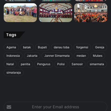
Tags
Agama
batak
Bupati
danau toba
forgemsi
Gereja
Indonesia
Jakarta
Janner Simarmata
medan
Mubes
Natal
panitia
Pengurus
Polisi
Samosir
simarmata
simataraja
Enter
your