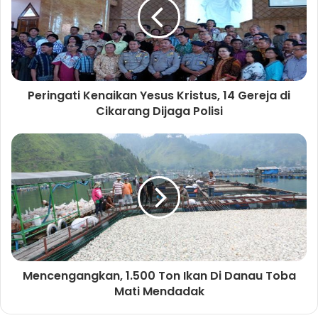
r
t
o
e
d
b
r
a
e
o
r
I
e
e
m
k
n
s
t
Peringati Kenaikan Yesus Kristus, 14 Gereja di
Cikarang Dijaga Polisi
Mencengangkan, 1.500 Ton Ikan Di Danau Toba
Mati Mendadak