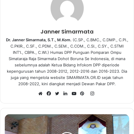
Janner Simarmata
Dr. Janner Simarmata, S.T., M.Kom.
(C.SP., C.BMC., C.DMP., C.PI.,
C.PKIR., C.SF., C.PDM., C.SEM., C.COM., C.SI., C.SY., C.STMI
INT'l., CBPA., C.WI.) Humas DPP Punguan Pomparan Ompu
Simataraja Raja Simarmata Dohot Boruna Se Indonesia, di mana
sebelumnya adalah Ketua Bidang Infokom DPP diperiode
kepengurusan tahun 2008-2012, 2012-2016 dan 2016-2023. Dia
juga yang mengelola website SIMARMATA.OR.ID sejak tahun
2008-2022, kini diangkat menjadi Dewan Pakar DPP.
I
n
W
F
T
L
Y
P
s
e
a
w
i
o
i
t
b
c
i
n
u
n
a
s
e
t
k
T
t
g
i
b
t
e
u
e