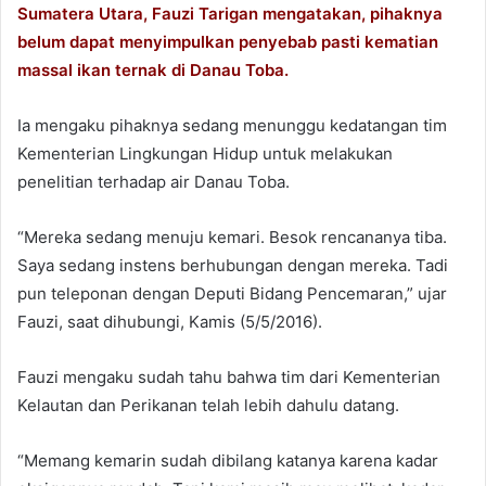
T
a
Sumatera Utara, Fauzi Tarigan mengatakan, pihaknya
w
i
belum dapat menyimpulkan penyebab pasti kematian
i
l
massal ikan ternak di Danau Toba.
t
t
Ia mengaku pihaknya sedang menunggu kedatangan tim
e
Kementerian Lingkungan Hidup untuk melakukan
r
penelitian terhadap air Danau Toba.
“Mereka sedang menuju kemari. Besok rencananya tiba.
Saya sedang instens berhubungan dengan mereka. Tadi
pun teleponan dengan Deputi Bidang Pencemaran,” ujar
Fauzi, saat dihubungi, Kamis (5/5/2016).
Fauzi mengaku sudah tahu bahwa tim dari Kementerian
Kelautan dan Perikanan telah lebih dahulu datang.
“Memang kemarin sudah dibilang katanya karena kadar