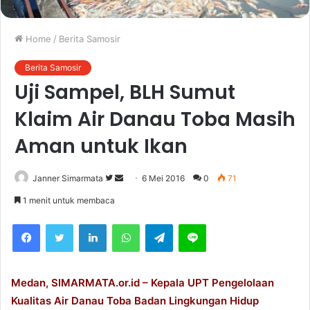
Home
/
Berita Samosir
Berita Samosir
Uji Sampel, BLH Sumut
Klaim Air Danau Toba Masih
Aman untuk Ikan
Janner Simarmata
F
S
6 Mei 2016
0
71
o
e
1 menit untuk membaca
l
n
Facebook
Twitter
LinkedIn
WhatsApp
Telegram
Line
l
d
o
a
w
n
o
e
Medan, SIMARMATA.or.id – Kepala UPT Pengelolaan
n
m
Kualitas Air Danau Toba Badan Lingkungan Hidup