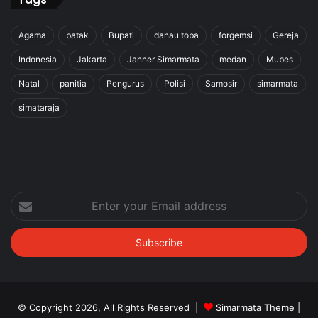
Agama
batak
Bupati
danau toba
forgemsi
Gereja
Indonesia
Jakarta
Janner Simarmata
medan
Mubes
Natal
panitia
Pengurus
Polisi
Samosir
simarmata
simataraja
Enter
your
Email
address
© Copyright 2026, All Rights Reserved |
Simarmata Theme
|