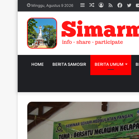
Sidebar
Acak
Log
RSS
Faceb
Twi
Minggu, Agustus 9 2026
Artikel
In
HOME
BERITA SAMOSIR
BERITA UMUM
B