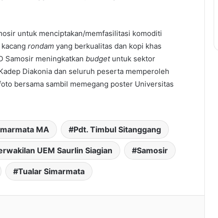
sir untuk menciptakan/memfasilitasi komoditi
a kacang
rondam
yang berkualitas dan kopi khas
D Samosir meningkatkan
budget
untuk sektor
eh Kadep Diakonia dan seluruh peserta memperoleh
an foto bersama sambil memegang poster Universitas
imarmata MA
Pdt. Timbul Sitanggang
erwakilan UEM Saurlin Siagian
Samosir
Tualar Simarmata