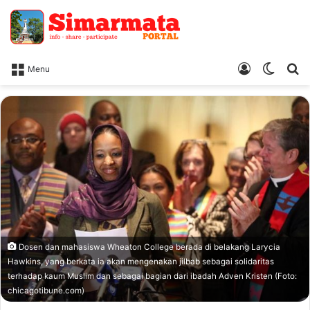
Log
Switc
Ca
Menu
In
skin
Dosen dan mahasiswa Wheaton College berada di belakang Larycia
Hawkins, yang berkata ia akan mengenakan jilbab sebagai solidaritas
terhadap kaum Muslim dan sebagai bagian dari ibadah Adven Kristen (Foto:
chicagotibune.com)