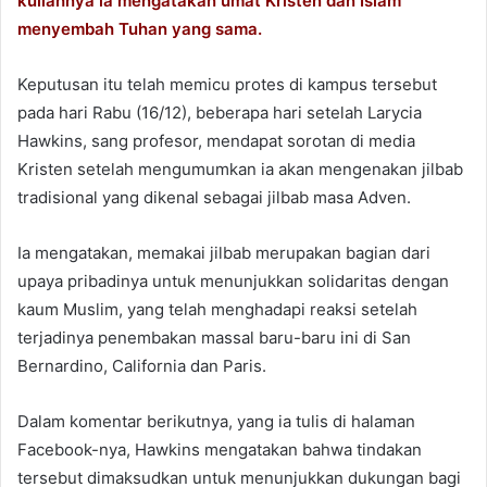
kuliahnya ia mengatakan umat Kristen dan Islam
i
l
menyembah Tuhan yang sama.
t
t
Keputusan itu telah memicu protes di kampus tersebut
e
pada hari Rabu (16/12), beberapa hari setelah Larycia
r
Hawkins, sang profesor, mendapat sorotan di media
Kristen setelah mengumumkan ia akan mengenakan jilbab
tradisional yang dikenal sebagai jilbab masa Adven.
Ia mengatakan, memakai jilbab merupakan bagian dari
upaya pribadinya untuk menunjukkan solidaritas dengan
kaum Muslim, yang telah menghadapi reaksi setelah
terjadinya penembakan massal baru-baru ini di San
Bernardino, California dan Paris.
Dalam komentar berikutnya, yang ia tulis di halaman
Facebook-nya, Hawkins mengatakan bahwa tindakan
tersebut dimaksudkan untuk menunjukkan dukungan bagi