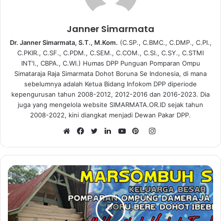
Janner Simarmata
Dr. Janner Simarmata, S.T., M.Kom.
(C.SP., C.BMC., C.DMP., C.PI.,
C.PKIR., C.SF., C.PDM., C.SEM., C.COM., C.SI., C.SY., C.STMI
INT'l., CBPA., C.WI.) Humas DPP Punguan Pomparan Ompu
Simataraja Raja Simarmata Dohot Boruna Se Indonesia, di mana
sebelumnya adalah Ketua Bidang Infokom DPP diperiode
kepengurusan tahun 2008-2012, 2012-2016 dan 2016-2023. Dia
juga yang mengelola website SIMARMATA.OR.ID sejak tahun
2008-2022, kini diangkat menjadi Dewan Pakar DPP.
I
n
W
F
T
L
Y
P
s
e
a
w
i
o
i
t
b
c
i
n
u
n
a
s
e
t
k
T
t
g
i
b
t
e
u
e
r
t
o
e
d
b
r
a
e
o
r
I
e
e