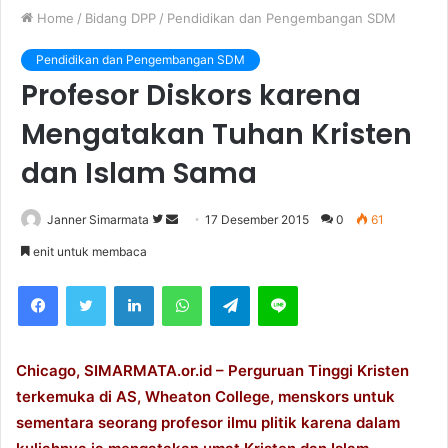
Home
/
Bidang DPP
/
Pendidikan dan Pengembangan SDM
Pendidikan dan Pengembangan SDM
Profesor Diskors karena
Mengatakan Tuhan Kristen
dan Islam Sama
Janner Simarmata
F
S
17 Desember 2015
0
61
o
e
enit untuk membaca
l
n
Facebook
Twitter
LinkedIn
WhatsApp
Telegram
Line
l
d
o
a
w
n
o
e
Chicago, SIMARMATA.or.id – Perguruan Tinggi Kristen
n
m
terkemuka di AS, Wheaton College, menskors untuk
T
a
sementara seorang profesor ilmu plitik karena dalam
w
i