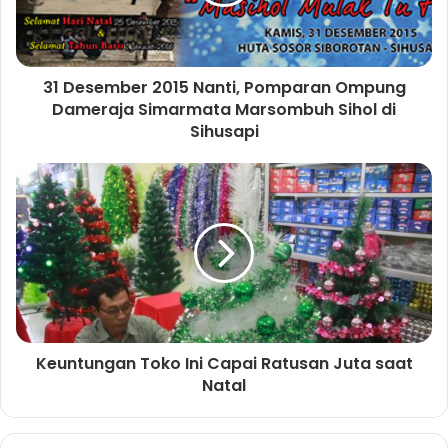
m
k
n
s
t
31 Desember 2015 Nanti, Pomparan Ompung
Dameraja Simarmata Marsombuh Sihol di
Sihusapi
Keuntungan Toko Ini Capai Ratusan Juta saat
Natal