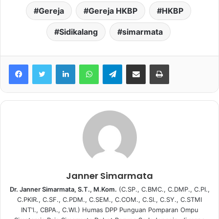
Gereja
Gereja HKBP
HKBP
Sidikalang
simarmata
Facebook
Twitter
LinkedIn
WhatsApp
Telegram
share melalui email
Print
Janner Simarmata
Dr. Janner Simarmata, S.T., M.Kom.
(C.SP., C.BMC., C.DMP., C.PI.,
C.PKIR., C.SF., C.PDM., C.SEM., C.COM., C.SI., C.SY., C.STMI
INT'l., CBPA., C.WI.) Humas DPP Punguan Pomparan Ompu