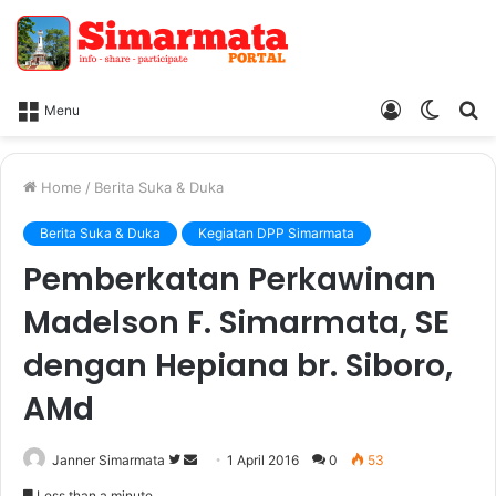
Log
Switc
Ca
Menu
In
skin
Home
/
Berita Suka & Duka
Berita Suka & Duka
Kegiatan DPP Simarmata
Pemberkatan Perkawinan
Madelson F. Simarmata, SE
dengan Hepiana br. Siboro,
AMd
Janner Simarmata
F
S
1 April 2016
0
53
o
e
Less than a minute