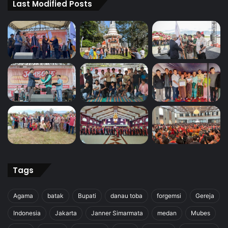
Last Modified Posts
Tags
Agama
batak
Bupati
danau toba
forgemsi
Gereja
Indonesia
Jakarta
Janner Simarmata
medan
Mubes