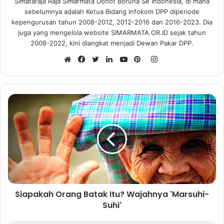
Simataraja Raja Simarmata Dohot Boruna Se Indonesia, di mana
sebelumnya adalah Ketua Bidang Infokom DPP diperiode
kepengurusan tahun 2008-2012, 2012-2016 dan 2016-2023. Dia
juga yang mengelola website SIMARMATA.OR.ID sejak tahun
2008-2022, kini diangkat menjadi Dewan Pakar DPP.
I
n
W
F
T
L
Y
P
s
e
a
w
i
o
i
t
b
c
i
n
u
n
a
s
e
t
k
T
t
g
i
b
t
e
u
e
r
t
o
e
d
b
r
a
e
o
r
I
e
e
m
k
n
s
t
Siapakah Orang Batak Itu? Wajahnya 'Marsuhi-
Suhi'