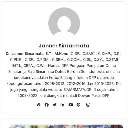
Janner Simarmata
Dr. Janner Simarmata, S.T., M.Kom.
(C.SP., C.BMC., C.DMP., C.PI.,
C.PKIR., C.SF., C.PDM., C.SEM., C.COM., C.SI., C.SY., C.STMI
INT'l., CBPA., C.WI.) Humas DPP Punguan Pomparan Ompu
Simataraja Raja Simarmata Dohot Boruna Se Indonesia, di mana
sebelumnya adalah Ketua Bidang Infokom DPP diperiode
kepengurusan tahun 2008-2012, 2012-2016 dan 2016-2023. Dia
juga yang mengelola website SIMARMATA.OR.ID sejak tahun
2008-2022, kini diangkat menjadi Dewan Pakar DPP.
I
n
W
F
T
L
Y
P
s
e
a
w
i
o
i
t
b
c
i
n
u
n