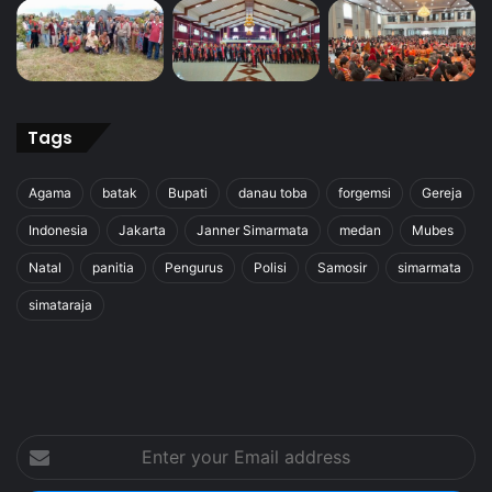
Tags
Agama
batak
Bupati
danau toba
forgemsi
Gereja
Indonesia
Jakarta
Janner Simarmata
medan
Mubes
Natal
panitia
Pengurus
Polisi
Samosir
simarmata
simataraja
Enter
your