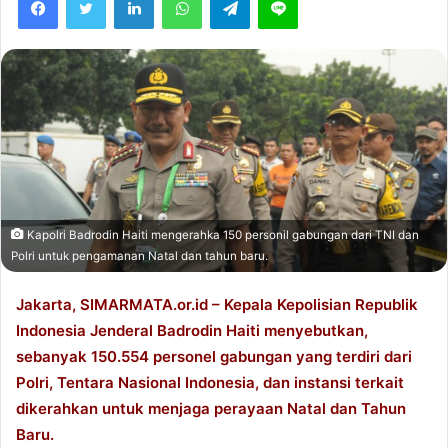
o
a
w
n
o
e
n
m
T
a
w
i
i
l
t
t
e
Kapolri Badrodin Haiti mengerahka 150 personil gabungan dari TNI dan
Polri untuk pengamanan Natal dan tahun baru.
r
Jakarta, SIMARMATA.or.id – Kepala Kepolisian Republik
Indonesia Jenderal Badrodin Haiti menyebutkan,
sebanyak 150.554 personel gabungan yang terdiri dari
Polri, Tentara Nasional Indonesia, dan instansi terkait
dikerahkan untuk menjaga perayaan Natal dan Tahun
Baru.