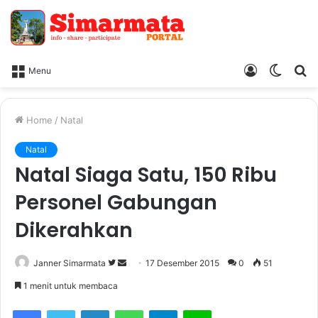
Log
Switc
Ca
Menu
In
skin
Home
/
Natal
Natal
Natal Siaga Satu, 150 Ribu
Personel Gabungan
Dikerahkan
Janner Simarmata
F
S
17 Desember 2015
0
51
o
e
1 menit untuk membaca
l
n
Facebook
Twitter
LinkedIn
WhatsApp
Telegram
Line
l
d