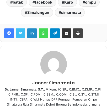
batak
facebook
Karo
ompu
Simalungun
simarmata
Facebook
Twitter
LinkedIn
WhatsApp
Telegram
share melalui email
Print
Janner Simarmata
Dr. Janner Simarmata, S.T., M.Kom.
(C.SP., C.BMC., C.DMP., C.PI.,
C.PKIR., C.SF., C.PDM., C.SEM., C.COM., C.SI., C.SY., C.STMI
INT'l., CBPA., C.WI.) Humas DPP Punguan Pomparan Ompu
Simataraja Raja Simarmata Dohot Boruna Se Indonesia, di mana