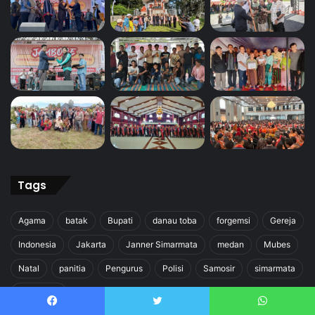
Tags
Agama
batak
Bupati
danau toba
forgemsi
Gereja
Indonesia
Jakarta
Janner Simarmata
medan
Mubes
Natal
panitia
Pengurus
Polisi
Samosir
simarmata
simataraja