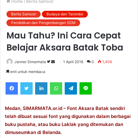
Home
/
Berita Samosir
Berita Samosir
Budaya dan Tarombo
Pendidikan dan Pengembangan SDM
Mau Tahu? Ini Cara Cepat
Belajar Aksara Batak Toba
Janner Simarmata
F
S
1 April 2016
0
1,409
o
e
enit untuk membaca
l
n
Facebook
Twitter
LinkedIn
WhatsApp
Telegram
Line
l
d
o
a
w
n
o
e
Medan, SIMARMATA.or.id – Font Aksara Batak sendiri
n
m
telah dibuat sesuai font yang digunakan dalam berbagai
T
a
buku pustaha, atau buku Laklak yang ditemukan dan
w
i
dimuseumkan di Belanda.
i
l