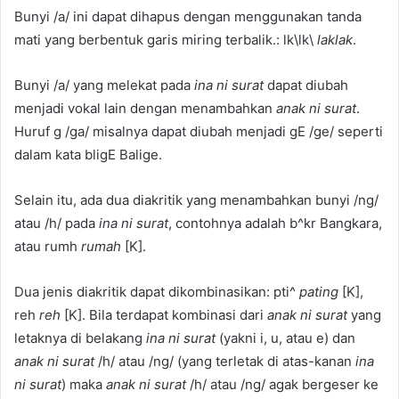
Bunyi /a/ ini dapat dihapus dengan menggunakan tanda
mati yang berbentuk garis miring terbalik.: lk\lk\
laklak
.
Bunyi /a/ yang melekat pada
ina ni surat
dapat diubah
menjadi vokal lain dengan menambahkan
anak ni surat
.
Huruf g /ga/ misalnya dapat diubah menjadi gE /ge/ seperti
dalam kata bligE Balige.
Selain itu, ada dua diakritik yang menambahkan bunyi /ng/
atau /h/ pada
ina ni surat
, contohnya adalah b^kr Bangkara,
atau rumh
rumah
[K].
Dua jenis diakritik dapat dikombinasikan: pti^
pating
[K],
reh
reh
[K]. Bila terdapat kombinasi dari
anak ni surat
yang
letaknya di belakang
ina ni surat
(yakni i, u, atau e) dan
anak ni surat
/h/ atau /ng/ (yang terletak di atas-kanan
ina
ni surat
) maka
anak ni surat
/h/ atau /ng/ agak bergeser ke