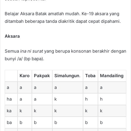
Belajar Aksara Batak amatlah mudah. Ke-19 aksara yang
ditambah beberapa tanda diakritik dapat cepat dipahami.
Aksara
Semua
ina ni surat
yang berupa konsonan berakhir dengan
bunyi /a/ (bp bapa).
Karo
Pakpak
Simalungun
.
Toba
Mandailing
a
a
a
a
a
a
ha
a
a
k
h
h
ka
k
k
k
k
k
ba
b
b
b
b
b