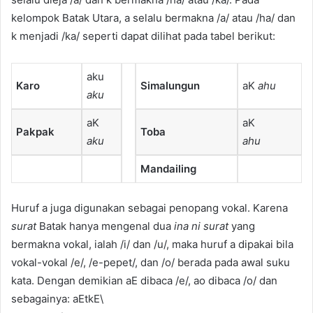
kelompok Batak Utara, a selalu bermakna /a/ atau /ha/ dan
k menjadi /ka/ seperti dapat dilihat pada tabel berikut:
aku
Karo
Simalungun
aK
ahu
aku
aK
aK
Pakpak
Toba
aku
ahu
Mandailing
Huruf a juga digunakan sebagai penopang vokal. Karena
surat
Batak hanya mengenal dua
ina ni surat
yang
bermakna vokal, ialah /i/ dan /u/, maka huruf a dipakai bila
vokal-vokal /e/, /e-pepet/, dan /o/ berada pada awal suku
kata. Dengan demikian aE dibaca /e/, ao dibaca /o/ dan
sebagainya: aEtkE\