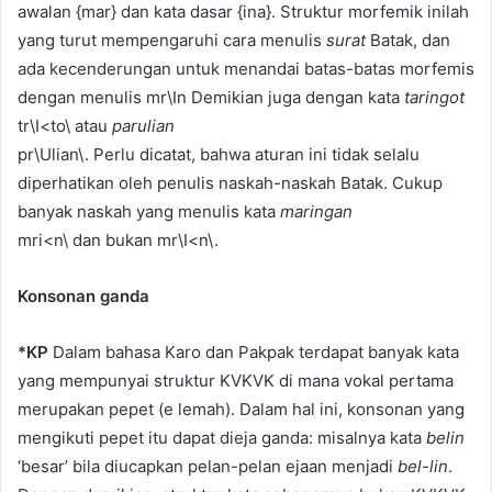
awalan {mar} dan kata dasar {ina}. Struktur morfemik inilah
yang turut mempengaruhi cara menulis
surat
Batak, dan
ada kecenderungan untuk menandai batas-batas morfemis
dengan menulis mr\In Demikian juga dengan kata
taringot
tr\I<to\ atau
parulian
pr\Ulian\. Perlu dicatat, bahwa aturan ini tidak selalu
diperhatikan oleh penulis naskah-naskah Batak. Cukup
banyak naskah yang menulis kata
maringan
mri<n\ dan bukan mr\I<n\.
Konsonan ganda
*KP
Dalam bahasa Karo dan Pakpak terdapat banyak kata
yang mempunyai struktur KVKVK di mana vokal pertama
merupakan pepet (e lemah). Dalam hal ini, konsonan yang
mengikuti pepet itu dapat dieja ganda: misalnya kata
belin
‘besar’ bila diucapkan pelan-pelan ejaan menjadi
bel-lin
.