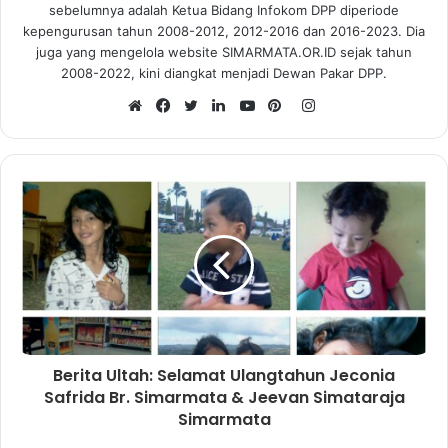
sebelumnya adalah Ketua Bidang Infokom DPP diperiode
kepengurusan tahun 2008-2012, 2012-2016 dan 2016-2023. Dia
juga yang mengelola website SIMARMATA.OR.ID sejak tahun
2008-2022, kini diangkat menjadi Dewan Pakar DPP.
I
n
W
F
T
L
Y
P
s
e
a
w
i
o
i
t
b
c
i
n
u
n
a
s
e
t
k
T
t
g
i
b
t
e
u
e
r
t
o
e
d
b
r
a
e
o
r
I
e
e
m
k
n
s
t
Berita Ultah: Selamat Ulangtahun Jeconia
Safrida Br. Simarmata & Jeevan Simataraja
Simarmata