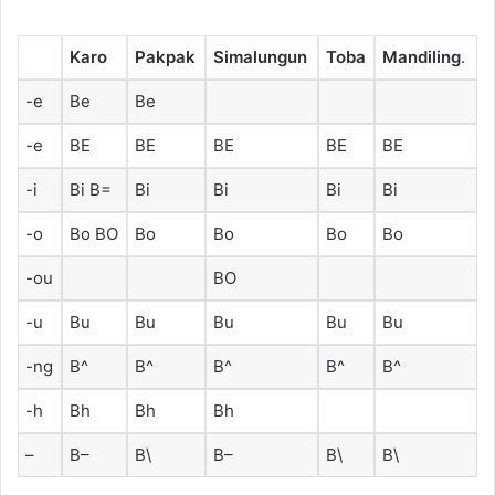
Karo
Pakpak
Simalungun
Toba
Mandiling
.
-e
Be
Be
-e
BE
BE
BE
BE
BE
-i
Bi B=
Bi
Bi
Bi
Bi
-o
Bo BO
Bo
Bo
Bo
Bo
-ou
BO
-u
Bu
Bu
Bu
Bu
Bu
-ng
B^
B^
B^
B^
B^
-h
Bh
Bh
Bh
–
B–
B\
B–
B\
B\