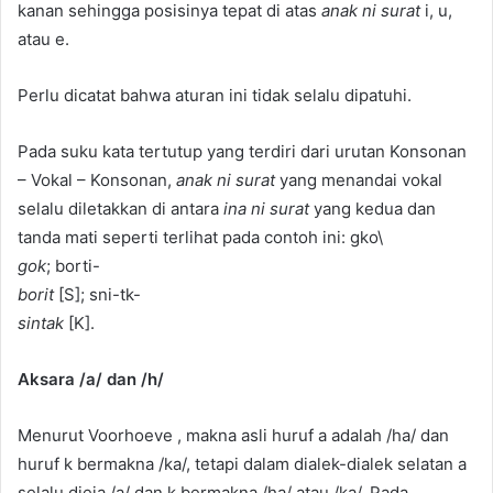
kanan sehingga posisinya tepat di atas
anak ni surat
i, u,
atau e.
Perlu dicatat bahwa aturan ini tidak selalu dipatuhi.
Pada suku kata tertutup yang terdiri dari urutan Konsonan
– Vokal – Konsonan,
anak ni surat
yang menandai vokal
selalu diletakkan di antara
ina ni surat
yang kedua dan
tanda mati seperti terlihat pada contoh ini: gko\
gok
; borti-
borit
[S]; sni-tk-
sintak
[K].
Aksara /a/ dan /h/
Menurut Voorhoeve , makna asli huruf a adalah /ha/ dan
huruf k bermakna /ka/, tetapi dalam dialek-dialek selatan a
selalu dieja /a/ dan k bermakna /ha/ atau /ka/. Pada