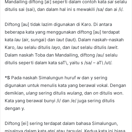
Mandailing diftong [ai] seperti dalam contoh kata
sai
selalu
ditulis sai (sai), dan dalam hal ini s mewakili /sa/ dan ai /i/.
Diftong [au] tidak lazim digunakan di Karo. Di antara
beberapa kata yang menggunakan diftong [au] terdapat
kata
lau
(air, sungai) dan
laut
(laut). Dalam naskah-naskah
Karo,
lau
selalu ditulis
layo
, dan
laut
selalu ditulis
lawit
.
Dalam naskah Toba dan Mandailing, diftong /au/ selalu
ditulis seperti dalam kata saT\, yaitu s /sa/ – aT\ /ut/.
*S
Pada naskah Simalungun huruf w dan y sering
digunakan untuk menulis kata yang berawal vokal. Dengan
demikian,
ulang
sering ditulis
wulang
, dan
on
ditulis
won
.
Kata yang berawal bunyi /i/ dan /e/ juga sering ditulis
dengan y.
Diftong [ei] sering terdapat dalam bahasa Simalungun,
misalnya dalam kata
atei
atau
tarsulei
. Kedua kata ini biasa