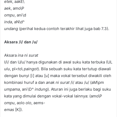
etek
, aakE\
aek
, amo\P
ompu
, ani\d
inda
, aN\d^
undang
(perihal kedua contoh terakhir lihat juga bab 7.3).
Aksara /i/ dan /u/
Aksara
ina ni surat
I/i/ dan U/u/ hanya digunakan di awal suku kata terbuka (UL
ulu
, pI<to\
paingot
). Bila sebuah suku kata tertutup diawali
dengan bunyi [i] atau [u] maka vokal tersebut diwakili oleh
kombinasi huruf a dan
anak ni surat
/i/ atau /u/ (aM\pm
umpama
, ani\D^
indung
). Aturan ini juga berlaku bagi suku
kata yang dimulai dengan vokal-vokal lainnya: (amo\P
ompu
, aolo
olo
, aems-
emas
[K]).