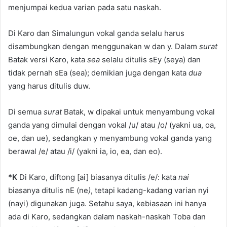
menjumpai kedua varian pada satu naskah.
Di Karo dan Simalungun vokal ganda selalu harus
disambungkan dengan menggunakan w dan y. Dalam
surat
Batak versi Karo, kata
sea
selalu ditulis sEy (seya) dan
tidak pernah sEa (sea); demikian juga dengan kata
dua
yang harus ditulis duw.
Di semua
surat
Batak, w dipakai untuk menyambung vokal
ganda yang dimulai dengan vokal /u/ atau /o/ (yakni ua, oa,
oe, dan ue), sedangkan y menyambung vokal ganda yang
berawal /e/ atau /i/ (yakni ia, io, ea, dan eo).
*K
Di Karo, diftong [ai] biasanya ditulis /e/: kata
nai
biasanya ditulis nE (ne
)
, tetapi kadang-kadang varian nyi
(nayi) digunakan juga. Setahu saya, kebiasaan ini hanya
ada di Karo, sedangkan dalam naskah-naskah Toba dan