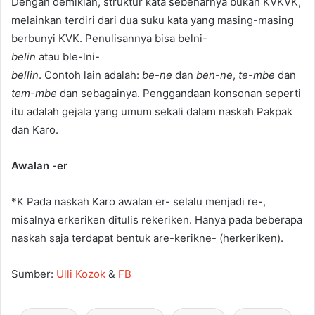
Dengan demikian, struktur kata sebenarnya bukan KVKVK,
melainkan terdiri dari dua suku kata yang masing-masing
berbunyi KVK. Penulisannya bisa belni-
belin
atau ble-lni-
bellin
. Contoh lain adalah:
be-ne
dan
ben-ne
,
te-mbe
dan
tem-mbe
dan sebagainya. Penggandaan konsonan seperti
itu adalah gejala yang umum sekali dalam naskah Pakpak
dan Karo.
Awalan -er
*K Pada naskah Karo awalan er- selalu menjadi re-,
misalnya erkeriken ditulis rekeriken. Hanya pada beberapa
naskah saja terdapat bentuk are-kerikne- (herkeriken).
Sumber:
Ulli Kozok
&
FB