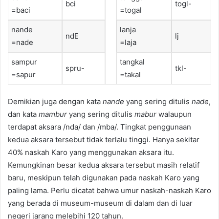
bci
togl-
=baci
=togal
nande
lanja
ndE
lj
=nade
=laja
sampur
tangkal
spru-
tkl-
=sapur
=takal
Demikian juga dengan kata
nande
yang sering ditulis
nade
,
dan kata
mambur
yang sering ditulis
mabur
walaupun
terdapat aksara /nda/ dan /mba/. Tingkat penggunaan
kedua aksara tersebut tidak terlalu tinggi. Hanya sekitar
40% naskah Karo yang menggunakan aksara itu.
Kemungkinan besar kedua aksara tersebut masih relatif
baru, meskipun telah digunakan pada naskah Karo yang
paling lama. Perlu dicatat bahwa umur naskah-naskah Karo
yang berada di museum-museum di dalam dan di luar
negeri jarang melebihi 120 tahun.