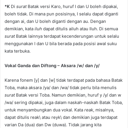
*K
Di
surat
Batak versi Karo, huruf I dan U boleh dipakai,
boleh tidak. Di mana pun posisinya, I selalu dapat diganti
dengan ai, dan U boleh diganti dengan au. Dengan
demikian, kata
iluh
dapat ditulis ailuh atau Iluh. Di semua
surat
Batak lainnya terdapat kecenderungan untuk selalu
menggunakan I dan U bila berada pada posisi awal suku
kata terbuka.
Vokal Ganda dan Diftong – Aksara /w/ dan /y/
Karena fonem [y] dan [w] tidak terdapat pada bahasa Batak
Toba, maka aksara /ya/ dan /wa/ tidak perlu bila menulis
surat
Batak versi Toba. Namun demikian, huruf y /y/ dan w
/wa/ sering dipakai, juga dalam naskah-naskah Batak Toba,
untuk menyambungkan dua vokal. Kata
reak
, misalnya,
dapat ditulis reak\ atau reyk\ dan demikian juga terdapat
varian Da (dua) dan Dw (duwa). Tidak jarang kita