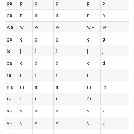
pa
p
p
p
p
p
na
n
n
n
n
n
wa
w
w
w
w v
w
ga
g
g
g
g
g
ja
j
j
j
j
j
da
d
d
d
d
d
ra
r
r
r
r
r
ma
m
m
m
m
m
ta
t
t
t
f t
t
sa
s
s
s
s
s
ya
y
y
y
y
y