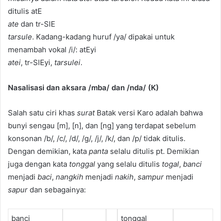
ditulis atE
ate
dan tr-SlE
tarsule
. Kadang-kadang huruf /ya/ dipakai untuk
menambah vokal /i/: atEyi
atei
, tr-SlEyi,
tarsulei
.
Nasalisasi dan aksara /mba/ dan /nda/ (K)
Salah satu ciri khas
surat
Batak versi Karo adalah bahwa
bunyi sengau [m], [n], dan [ng] yang terdapat sebelum
konsonan /b/, /c/, /d/, /g/, /j/, /k/, dan /p/ tidak ditulis.
Dengan demikian, kata
panta
selalu ditulis pt. Demikian
juga dengan kata
tonggal
yang selalu ditulis
togal
,
banci
menjadi
baci
,
nangkih
menjadi
nakih
,
sampur
menjadi
sapur
dan sebagainya:
banci
tonggal