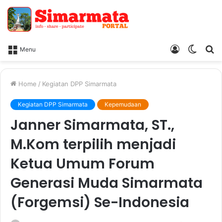
Log
Switc
Ca
Menu
In
skin
Home
/
Kegiatan DPP Simarmata
Kegiatan DPP Simarmata
Kepemudaan
Janner Simarmata, ST.,
M.Kom terpilih menjadi
Ketua Umum Forum
Generasi Muda Simarmata
(Forgemsi) Se-Indonesia