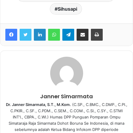
Sihusapi
Facebook
Twitter
LinkedIn
WhatsApp
Telegram
share melalui email
Print
Janner Simarmata
Dr. Janner Simarmata, S.T., M.Kom.
(C.SP., C.BMC., C.DMP., C.PI.,
C.PKIR., C.SF., C.PDM., C.SEM., C.COM., C.SI., C.SY., C.STMI
INT'l., CBPA., C.WI.) Humas DPP Punguan Pomparan Ompu
Simataraja Raja Simarmata Dohot Boruna Se Indonesia, di mana
sebelumnya adalah Ketua Bidang Infokom DPP diperiode