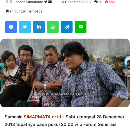
Janner Simarmata
F
S
30 Desember 2013
0
556
o
e
enit untuk membaca
l
n
Facebook
Twitter
LinkedIn
WhatsApp
Telegram
Line
l
d
o
a
w
n
o
e
n
m
T
a
w
i
i
l
t
t
e
r
Samosir,
SIMARMATA.or.id
– Sabtu tanggal 28 Desember
2013 tepatnya pada pukul 20.00 wib Forum Generasi