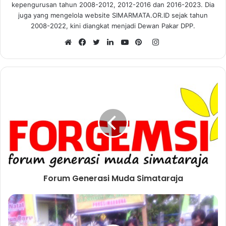
kepengurusan tahun 2008-2012, 2012-2016 dan 2016-2023. Dia
juga yang mengelola website SIMARMATA.OR.ID sejak tahun
2008-2022, kini diangkat menjadi Dewan Pakar DPP.
I
n
W
F
T
L
Y
P
s
e
a
w
i
o
i
t
b
c
i
n
u
n
a
s
e
t
k
T
t
g
i
b
t
e
u
e
r
t
o
e
d
b
r
a
e
o
r
I
e
e
m
k
n
s
t
Forum Generasi Muda Simataraja