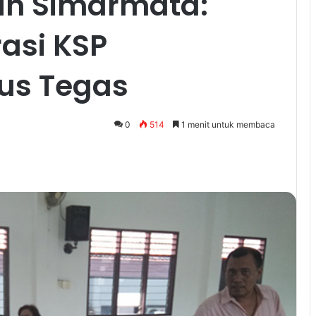
agih Simarmata:
asi KSP
us Tegas
0
514
1 menit untuk membaca