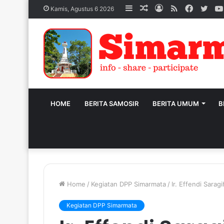
Sidebar
Acak
Log
RSS
Facebo
Twit
Kamis, Agustus 6 2026
Artikel
In
HOME
BERITA SAMOSIR
BERITA UMUM
B
Home
/
Kegiatan DPP Simarmata
/
Ir. Effendi Sara
Kegiatan DPP Simarmata