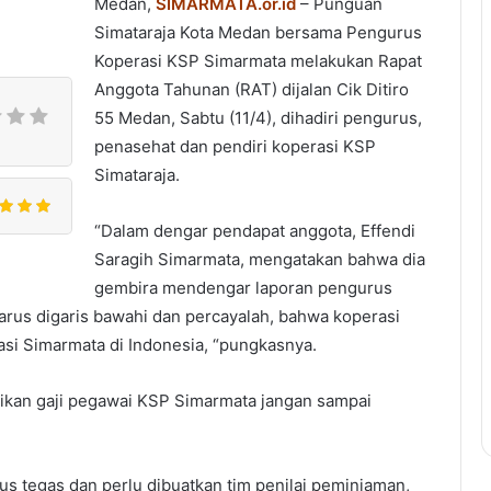
Medan,
SIMARMATA.or.id
– Punguan
Simataraja Kota Medan bersama Pengurus
Koperasi KSP Simarmata melakukan Rapat
Anggota Tahunan (RAT) dijalan Cik Ditiro
55 Medan, Sabtu (11/4), dihadiri pengurus,
penasehat dan pendiri koperasi KSP
Simataraja.
“Dalam dengar pendapat anggota, Effendi
Saragih Simarmata, mengatakan bahwa dia
gembira mendengar laporan pengurus
harus digaris bawahi dan percayalah, bahwa koperasi
asi Simarmata di Indonesia, “pungkasnya.
ikan gaji pegawai KSP Simarmata jangan sampai
s tegas dan perlu dibuatkan tim penilai peminjaman,