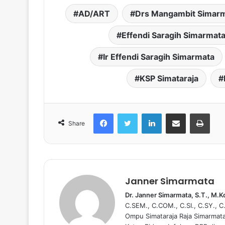
AD/ART
Drs Mangambit Simar
Effendi Saragih Simarmat
Ir Effendi Saragih Simarmata
KSP Simataraja
Facebook
Twitter
LinkedIn
share melalui email
Print
Share
Janner Simarmata
Dr. Janner Simarmata, S.T., M.
C.SEM., C.COM., C.SI., C.SY., 
Ompu Simataraja Raja Simarmat