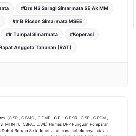
mata
Drs NS Saragi Simarmata SE Ak MM
a
Ir B Ricson Simarmata MSEE
Ir Tumpal Simarmata
Koperasi
Rapat Anggota Tahunan (RAT)
Kom.
(C.SP., C.BMC., C.DMP., C.PI., C.PKIR., C.SF., C.PDM.,
C.STMI INT'l., CBPA., C.WI.) Humas DPP Punguan Pomparan
a Dohot Boruna Se Indonesia, di mana sebelumnya adalah