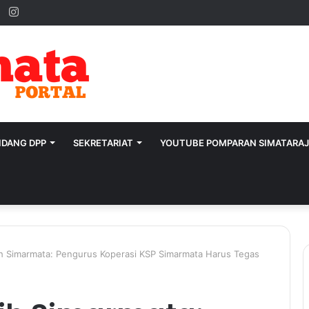
ok
ter
YouTube
Instagram
IDANG DPP
SEKRETARIAT
YOUTUBE POMPARAN SIMATARA
gih Simarmata: Pengurus Koperasi KSP Simarmata Harus Tegas