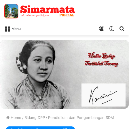
Log
Switc
Ca
Menu
In
skin
Home
/
Bidang DPP
/
Pendidikan dan Pengembangan SDM