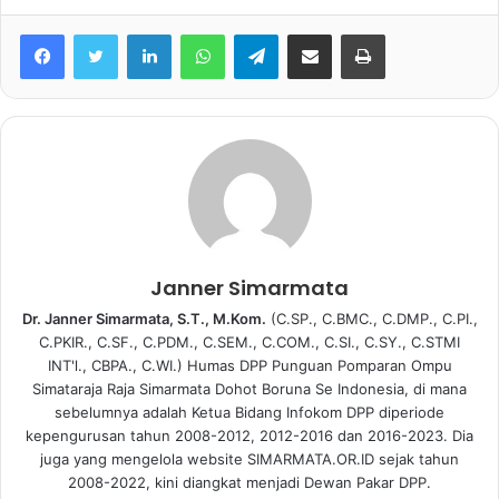
Facebook
Twitter
LinkedIn
WhatsApp
Telegram
share melalui email
Print
Janner Simarmata
Dr. Janner Simarmata, S.T., M.Kom.
(C.SP., C.BMC., C.DMP., C.PI.,
C.PKIR., C.SF., C.PDM., C.SEM., C.COM., C.SI., C.SY., C.STMI
INT'l., CBPA., C.WI.) Humas DPP Punguan Pomparan Ompu
Simataraja Raja Simarmata Dohot Boruna Se Indonesia, di mana
sebelumnya adalah Ketua Bidang Infokom DPP diperiode
kepengurusan tahun 2008-2012, 2012-2016 dan 2016-2023. Dia
juga yang mengelola website SIMARMATA.OR.ID sejak tahun
2008-2022, kini diangkat menjadi Dewan Pakar DPP.