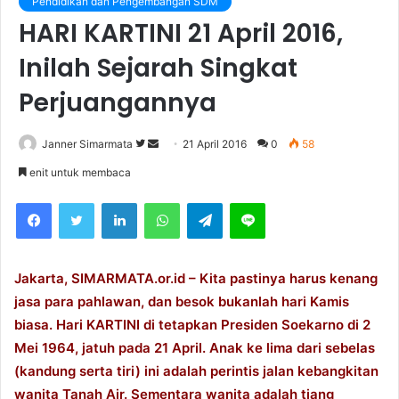
Pendidikan dan Pengembangan SDM
HARI KARTINI 21 April 2016,
Inilah Sejarah Singkat
Perjuangannya
Janner Simarmata
F
S
21 April 2016
0
58
o
e
enit untuk membaca
l
n
Facebook
Twitter
LinkedIn
WhatsApp
Telegram
Line
l
d
o
a
w
n
o
e
Jakarta, SIMARMATA.or.id – Kita pastinya harus kenang
n
m
jasa para pahlawan, dan besok bukanlah hari Kamis
T
a
biasa. Hari KARTINI di tetapkan Presiden Soekarno di 2
w
i
Mei 1964, jatuh pada 21 April. Anak ke lima dari sebelas
i
l
(kandung serta tiri) ini adalah perintis jalan kebangkitan
t
wanita Tanah Air. Sementara wanita adalah tiang