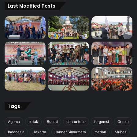
Last Modified Posts
Tags
Agama
batak
Bupati
danau toba
forgemsi
Gereja
Indonesia
Jakarta
Janner Simarmata
medan
Mubes