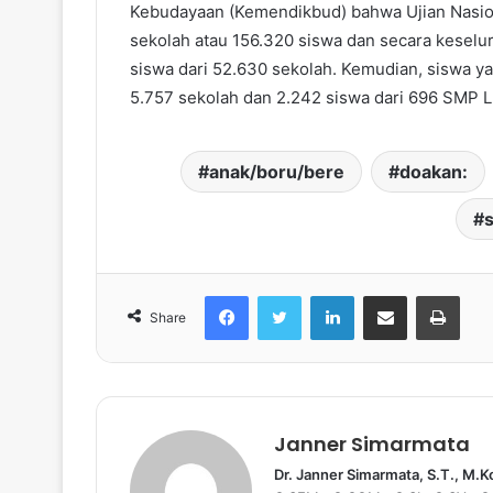
Kebudayaan (Kemendikbud) bahwa Ujian Nasion
sekolah atau 156.320 siswa dan secara keselu
siswa dari 52.630 sekolah. Kemudian, siswa y
5.757 sekolah dan 2.242 siswa dari 696 SMP Lu
anak/boru/bere
doakan:
Facebook
Twitter
LinkedIn
share melalui email
Print
Share
Janner Simarmata
Dr. Janner Simarmata, S.T., M.