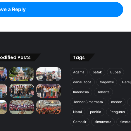
ve a Reply
odified Posts
Tags
Agama
batak
Bupati
danau toba
forgemsi
Gerej
Indonesia
Jakarta
Janner Simarmata
medan
Natal
panitia
Pengurus
Samosir
simarmata
simata