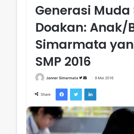
Generasi Muda 
Doakan: Anak/
Simarmata yan
SMP 2016
Janner Simarmata
F
S
9 Mei 2016
o
e
Facebook
Twitter
LinkedIn
l
n
Share
l
d
o
a
w
n
o
e
n
m