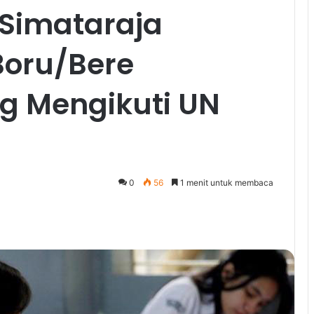
Simataraja
Boru/Bere
g Mengikuti UN
0
56
1 menit untuk membaca