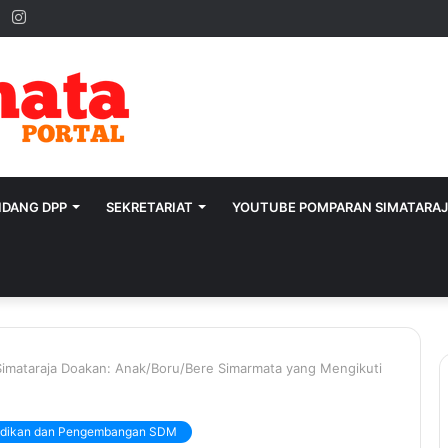
ok
ter
YouTube
Instagram
IDANG DPP
SEKRETARIAT
YOUTUBE POMPARAN SIMATARA
imataraja Doakan: Anak/Boru/Bere Simarmata yang Mengikuti
idikan dan Pengembangan SDM