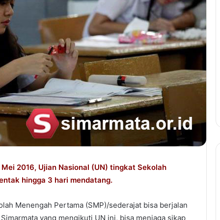
 Mei 2016, Ujian Nasional (UN) tingkat Sekolah
entak hingga 3 hari mendatang.
olah Menengah Pertama (SMP)/sederajat bisa berjalan
r Simarmata yang mengikuti UN ini, bisa menjaga sikap