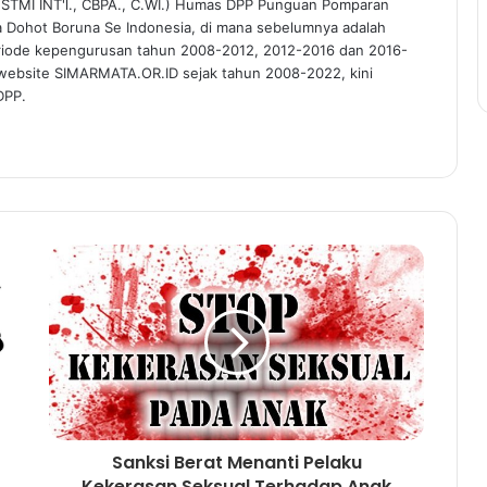
C.STMI INT'l., CBPA., C.WI.) Humas DPP Punguan Pomparan
a Dohot Boruna Se Indonesia, di mana sebelumnya adalah
riode kepengurusan tahun 2008-2012, 2012-2016 dan 2016-
 website SIMARMATA.OR.ID sejak tahun 2008-2022, kini
DPP.
Sanksi Berat Menanti Pelaku
Kekerasan Seksual Terhadap Anak