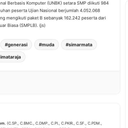
al Berbasis Komputer (UNBK) setara SMP diikuti 984
ruhan peserta Ujian Nasional berjumlah 4.052.068
ang mengikuti paket B sebanyak 162.242 peserta dari
ar Biasa (SMPLB). (js)
generasi
muda
simarmata
simataraja
Kom.
(C.SP., C.BMC., C.DMP., C.PI., C.PKIR., C.SF., C.PDM.,