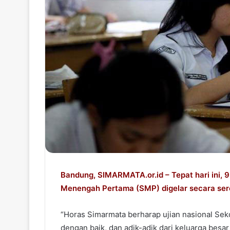
T
a
w
i
i
l
t
t
e
r
Bandung, SIMARMATA.or.id – Tepat hari ini, 9
Menengah Pertama (SMP) digelar secara ser
“Horas Simarmata berharap ujian nasional Sek
dengan baik, dan adik-adik dari keluarga besa