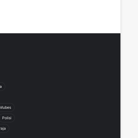
a
Mubes
Polisi
raja