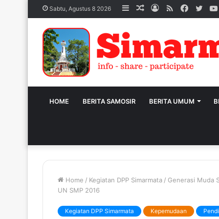
Sidebar
Acak
Log
RSS
Facebo
Twit
Sabtu, Agustus 8 2026
Artikel
In
HOME
BERITA SAMOSIR
BERITA UMUM
B
Home
/
Kegiatan DPP Simarmata
/
Generasi Muda S
UN SMP 2016
Kegiatan DPP Simarmata
Kepemudaan
Pend