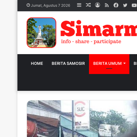
Sidebar
Acak
Log
RSS
Facebo
Twit
Jumat, Agustus 7 2026
Artikel
In
HOME
BERITA SAMOSIR
BERITA UMUM
B