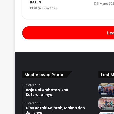
Ketua
5 Maret 20
28 Oktober 2025
Lea
Most Viewed Posts
Last M
5 April 2016
Raja Nai Ambaton Dan
Keturunannya
5 April 2016
Ulos Batak: Sejarah, Makna dan
Jenisnya