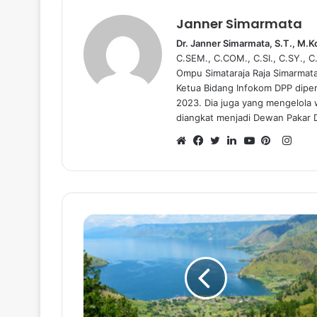
Janner Simarmata
Dr. Janner Simarmata, S.T., M.
C.SEM., C.COM., C.SI., C.SY., 
Ompu Simataraja Raja Simarmat
Ketua Bidang Infokom DPP dipe
2023. Dia juga yang mengelola
diangkat menjadi Dewan Pakar 
I
n
W
F
T
L
Y
P
s
e
a
w
i
o
i
t
b
c
i
n
u
n
a
s
e
t
k
T
t
g
i
b
t
e
u
e
r
t
o
e
d
b
r
a
e
o
r
I
e
e
m
k
n
s
t