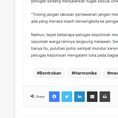
petugas sedang menjalankan tugas sesuai un
“Tolong jangan lakukan perlawanan jangan me
ada yang merasa masih bersengketa ke pengadi
Namun, tepat beberapa petugas kepolisian m
sejumlah warga lainnya langsung melawan. Seh
hanya itu, puluhan polisi sempat mundur kare
petugas kepolisian mengalami luka pada bagian
Bentrokan
Harmonika
me
Facebook
Twitter
LinkedIn
share melalui email
Print
Share