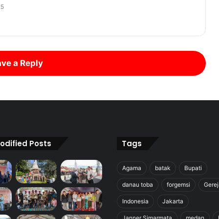
25
ve a Reply
odified Posts
Tags
Agama
batak
Bupati
danau toba
forgemsi
Gerej
Indonesia
Jakarta
Janner Simarmata
medan