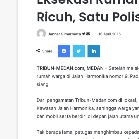
Ricuh, Satu Poli
Janner Simarmata
F
S
16 April 2015
o
e
Facebook
Twitter
LinkedIn
l
n
Share
l
d
o
a
TRIBUN-MEDAN.com, MEDAN –
Setelah melak
w
n
rumah warga di Jalan Harmonika nomor 9, Pad
o
e
siang.
n
m
T
a
Dari pengamatan Tribun-Medan.com di lokasi, 
w
i
Kawasan Jalan Harmonika, sehingga warga y
i
l
ban mobil serta berdiri di depan jalan utama
t
t
e
Tak berapa lama, petugas menghimbau kepada
r