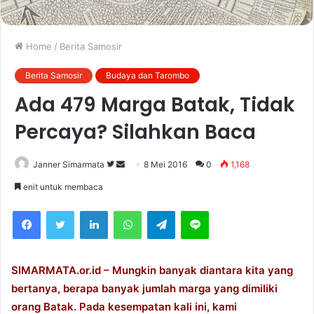
Home
/
Berita Samosir
Berita Samosir
Budaya dan Tarombo
Ada 479 Marga Batak, Tidak
Percaya? Silahkan Baca
Janner Simarmata
F
S
8 Mei 2016
0
1,168
o
e
enit untuk membaca
l
n
Facebook
Twitter
LinkedIn
WhatsApp
Telegram
Line
l
d
o
a
w
n
o
e
SIMARMATA.or.id – Mungkin banyak diantara kita yang
n
m
bertanya, berapa banyak jumlah marga yang dimiliki
T
a
orang Batak. Pada kesempatan kali ini, kami