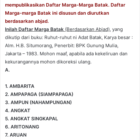
w
i
mempublikasikan Daftar Marga-Marga Batak. Daftar
i
l
Marga-marga Batak ini disusun dan diurutkan
t
berdasarkan abjad.
t
Inilah Daftar Marga Batak
(Berdasarkan Abjad)
, yang
e
dikutip dari buku: Ruhut-ruhut ni Adat Batak, Karya besar :
r
Alm. H.B. Situmorang, Penerbit: BPK Gunung Mulia,
Jakarta – 1983. Mohon maaf, apabila ada kekeliruan dan
kekurangannya mohon dikoreksi ulang.
A.
1. AMBARITA
2. AMPAPAGA (SIAMPAPAGA)
3. AMPUN (NAHAMPUNGAN)
4. ANGKAT
5. ANGKAT SINGKAPAL
6. ARITONANG
7. ARUAN