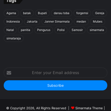
Tags
Agama
batak
Bupati
danau toba
forgemsi
Gereja
Indonesia
Jakarta
Janner Simarmata
medan
Mubes
Natal
panitia
Pengurus
Polisi
Samosir
simarmata
simataraja
Enter
your
Email
address
© Copyright 2026, All Rights Reserved |
Simarmata Theme
|