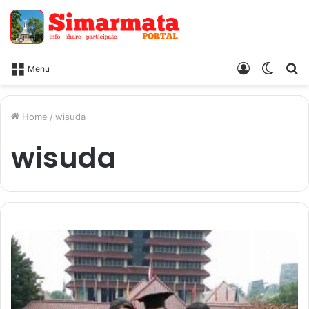
Log
Switc
Ca
Menu
In
skin
Home
/
wisuda
wisuda