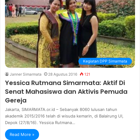
Kegiatan DPP Simarmata
Janner Simarmata
28 Agustus 2016
121
Yessica Rutmana Simarmata: Aktif Di
Senat Mahasiswa dan Aktivis Pemuda
Gereja
Jakarta, SIMARMATA.or.id – Sebanyak 8060 lulusan tahun
akademik 2015/2016 telah di wisuda kemarin, di Balairung UI,
Depok (27/8/16). Yessica Rutmana…
Read More »