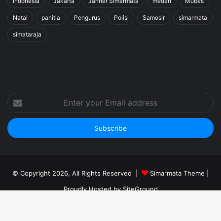
Indonesia
Jakarta
Janner Simarmata
medan
Mubes
Natal
panitia
Pengurus
Polisi
Samosir
simarmata
simataraja
Enter
your
Email
address
© Copyright 2026, All Rights Reserved |
Simarmata Theme
|
Proudly Hosted by
SiteGround
Home
Kontak Kami