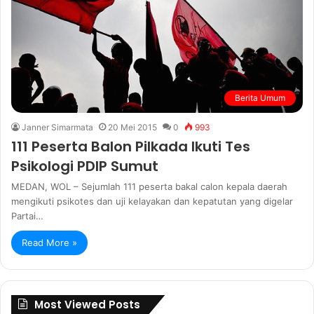
Berita Umum
Janner Simarmata
20 Mei 2015
0
993
111 Peserta Balon Pilkada Ikuti Tes
Psikologi PDIP Sumut
MEDAN, WOL – Sejumlah 111 peserta bakal calon kepala daerah
mengikuti psikotes dan uji kelayakan dan kepatutan yang digelar
Partai…
Read More »
Most Viewed Posts