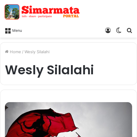
Log
Switc
Ca
Menu
In
skin
Home
/
Wesly Silalahi
Wesly Silalahi