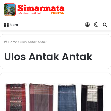
Log
Switc
Ca
Menu
In
skin
Home
/
Ulos Antak Antak
Ulos Antak Antak