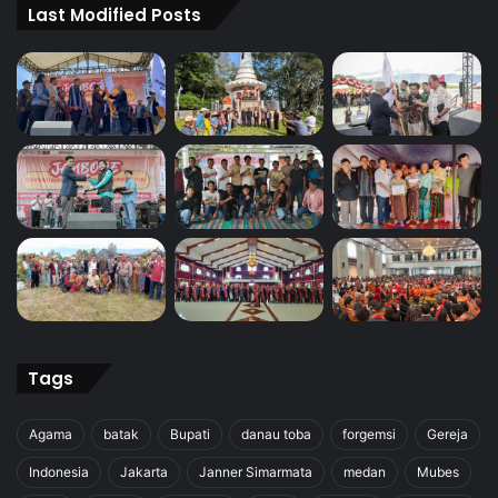
Last Modified Posts
Tags
Agama
batak
Bupati
danau toba
forgemsi
Gereja
Indonesia
Jakarta
Janner Simarmata
medan
Mubes