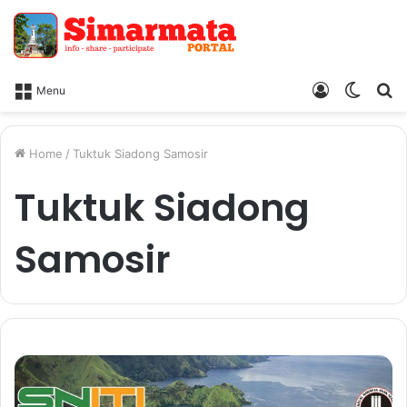
Log
Switc
Ca
Menu
In
skin
Home
/
Tuktuk Siadong Samosir
Tuktuk Siadong
Samosir