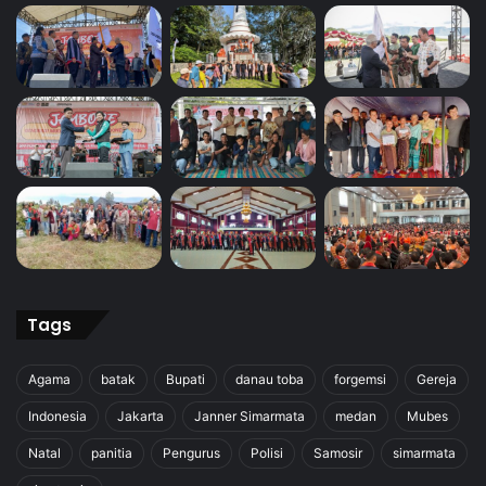
Tags
Agama
batak
Bupati
danau toba
forgemsi
Gereja
Indonesia
Jakarta
Janner Simarmata
medan
Mubes
Natal
panitia
Pengurus
Polisi
Samosir
simarmata