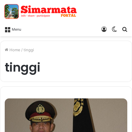
Log
Switc
Ca
Menu
In
skin
Home
/
tinggi
tinggi