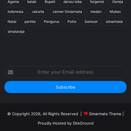
Agama
batak
Bupati
danau toba
forgemsi
Gereja
Indonesia
Jakarta
Janner Simarmata
medan
Mubes
Natal
panitia
Pengurus
Polisi
Samosir
simarmata
simataraja
Enter
your
Email
address
© Copyright 2026, All Rights Reserved |
Simarmata Theme
|
Proudly Hosted by
SiteGround