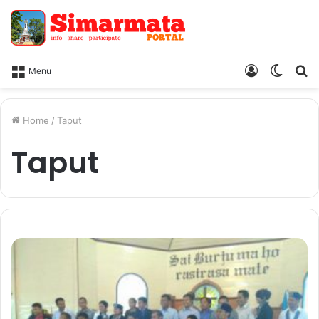
Log
Switc
Ca
Menu
In
skin
Home
/
Taput
Taput