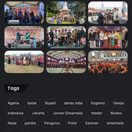
Tags
Agama
batak
Bupati
danau toba
forgemsi
Gereja
Indonesia
Jakarta
Janner Simarmata
medan
Mubes
Natal
panitia
Pengurus
Polisi
Samosir
simarmata