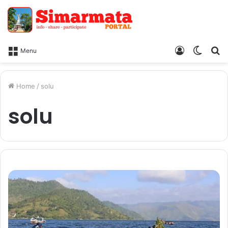
Log
Switc
Ca
Menu
In
skin
Home
/
solu
solu