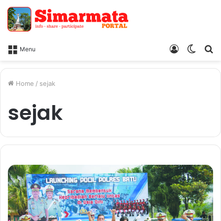
Log
Switc
Ca
Menu
In
skin
Home
/
sejak
sejak