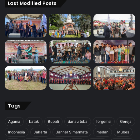
Last Modified Posts
Tags
Agama
batak
Bupati
danau toba
forgemsi
Gereja
Indonesia
Jakarta
Janner Simarmata
medan
Mubes