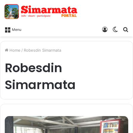
Log
Switc
Ca
Menu
In
skin
Home
/
Robesdin Simarmata
Robesdin
Simarmata