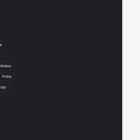
a
Mubes
Polisi
raja