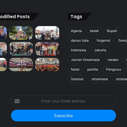
odified Posts
Tags
Agama
batak
Bupati
danau toba
forgemsi
Gerej
Indonesia
Jakarta
Janner Simarmata
medan
Natal
panitia
Pengurus
Samosir
simarmata
simata
Enter
your
Email
address