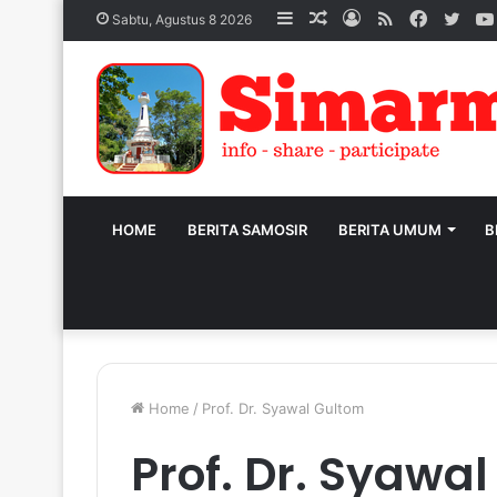
Sidebar
Acak
Log
RSS
Facebo
Twit
Sabtu, Agustus 8 2026
Artikel
In
HOME
BERITA SAMOSIR
BERITA UMUM
B
Home
/
Prof. Dr. Syawal Gultom
Prof. Dr. Syawa