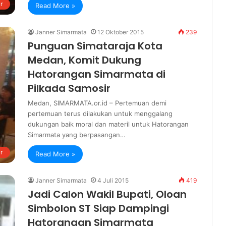
r
Read More »
Janner Simarmata
12 Oktober 2015
239
Punguan Simataraja Kota
Medan, Komit Dukung
Hatorangan Simarmata di
Pilkada Samosir
Medan, SIMARMATA.or.id – Pertemuan demi
pertemuan terus dilakukan untuk menggalang
dukungan baik moral dan materil untuk Hatorangan
Simarmata yang berpasangan…
r
Read More »
Janner Simarmata
4 Juli 2015
419
Jadi Calon Wakil Bupati, Oloan
Simbolon ST Siap Dampingi
Hatorangan Simarmata