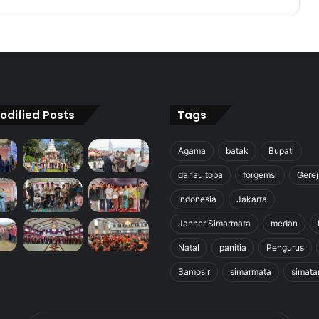
odified Posts
Tags
Agama
batak
Bupati
danau toba
forgemsi
Gerej
Indonesia
Jakarta
Janner Simarmata
medan
Natal
panitia
Pengurus
Samosir
simarmata
simata