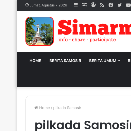
Sidebar
Acak
Log
RSS
Facebo
Twit
Jumat, Agustus 7 2026
Artikel
In
HOME
BERITA SAMOSIR
BERITA UMUM
B
Home
/
pilkada Samosir
pilkada Samosi