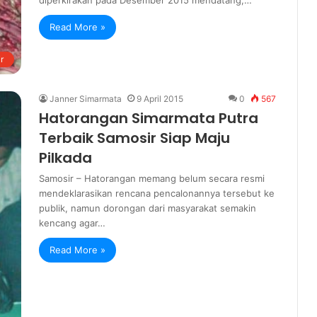
diperkirakan pada Desember 2015 mendatang,…
Read More »
r
Janner Simarmata
9 April 2015
0
567
Hatorangan Simarmata Putra
Terbaik Samosir Siap Maju
Pilkada
Samosir – Hatorangan memang belum secara resmi
mendeklarasikan rencana pencalonannya tersebut ke
publik, namun dorongan dari masyarakat semakin
kencang agar…
Read More »