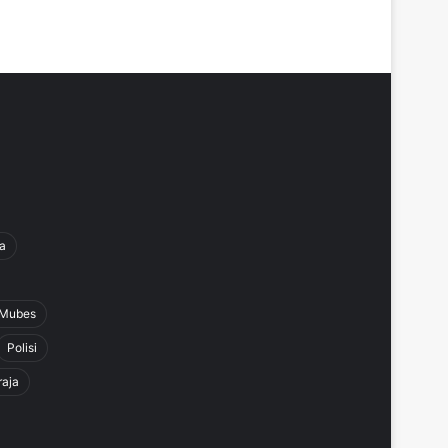
a
Mubes
Polisi
raja