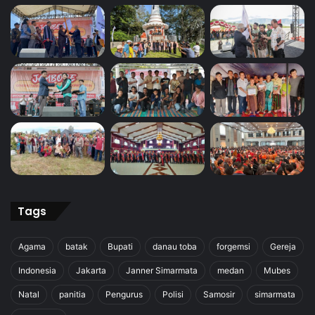
Tags
Agama
batak
Bupati
danau toba
forgemsi
Gereja
Indonesia
Jakarta
Janner Simarmata
medan
Mubes
Natal
panitia
Pengurus
Polisi
Samosir
simarmata