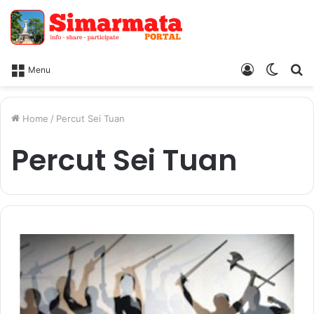
Log
Switc
Ca
Menu
In
skin
Home
/
Percut Sei Tuan
Percut Sei Tuan