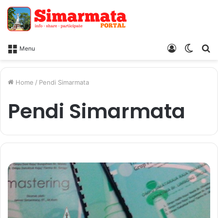
Log
Switc
Ca
Menu
In
skin
Home
/
Pendi Simarmata
Pendi Simarmata