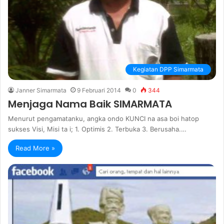
Kegiatan DPP Simarmata
Janner Simarmata
9 Februari 2014
0
344
Menjaga Nama Baik SIMARMATA
Menurut pengamatanku, angka ondo KUNCI na asa boi hatop
sukses Visi, Misi ta i; 1. Optimis 2. Terbuka 3. Berusaha.…
Read More »