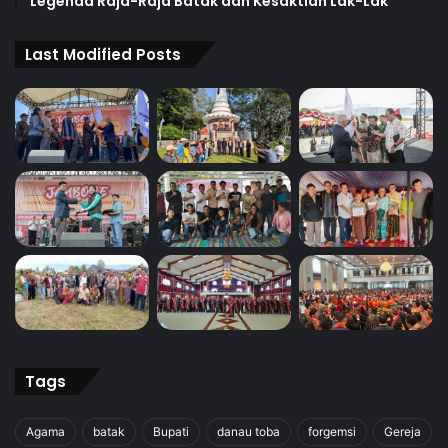
Legenda Raja-Raja Batak dan Kesaktian Lak-Lak
Last Modified Posts
Tags
Agama
batak
Bupati
danau toba
forgemsi
Gereja