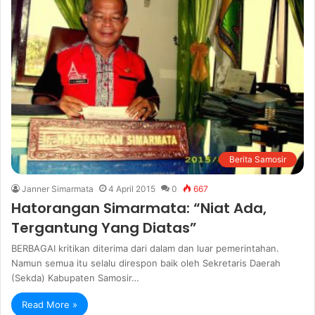
Berita Samosir
Janner Simarmata
4 April 2015
0
667
Hatorangan Simarmata: “Niat Ada,
Tergantung Yang Diatas”
BERBAGAI kritikan diterima dari dalam dan luar pemerintahan.
Namun semua itu selalu direspon baik oleh Sekretaris Daerah
(Sekda) Kabupaten Samosir…
Read More »