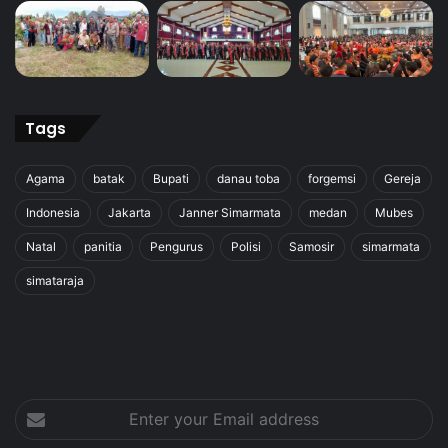
Tags
Agama
batak
Bupati
danau toba
forgemsi
Gereja
Indonesia
Jakarta
Janner Simarmata
medan
Mubes
Natal
panitia
Pengurus
Polisi
Samosir
simarmata
simataraja
Enter
your