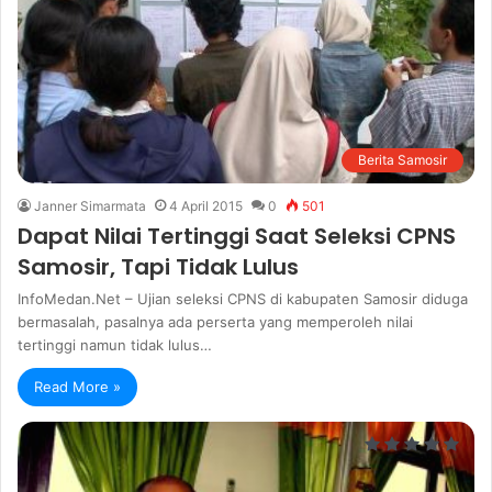
Berita Samosir
Janner Simarmata
4 April 2015
0
501
Dapat Nilai Tertinggi Saat Seleksi CPNS
Samosir, Tapi Tidak Lulus
InfoMedan.Net – Ujian seleksi CPNS di kabupaten Samosir diduga
bermasalah, pasalnya ada perserta yang memperoleh nilai
tertinggi namun tidak lulus…
Read More »