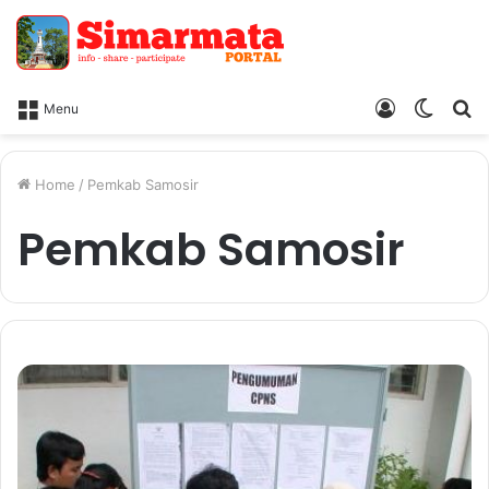
Log
Switc
Ca
Menu
In
skin
Home
/
Pemkab Samosir
Pemkab Samosir