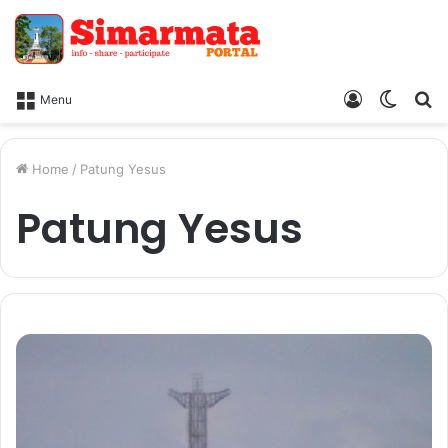
Log
Switc
Ca
Menu
In
skin
Home
/
Patung Yesus
Patung Yesus