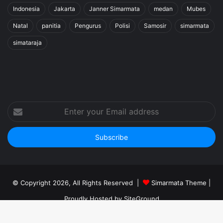
Indonesia
Jakarta
Janner Simarmata
medan
Mubes
Natal
panitia
Pengurus
Polisi
Samosir
simarmata
simataraja
Enter
your
Email
address
© Copyright 2026, All Rights Reserved |
Simarmata Theme
|
Proudly Hosted by
SiteGround
Home
Kontak Kami