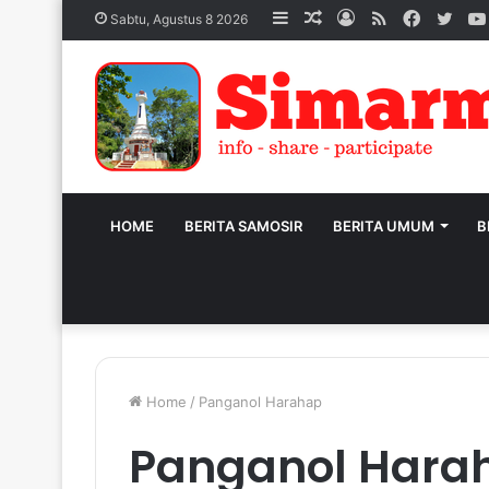
Sidebar
Acak
Log
RSS
Facebo
Twit
Sabtu, Agustus 8 2026
Artikel
In
HOME
BERITA SAMOSIR
BERITA UMUM
B
Home
/
Panganol Harahap
Panganol Hara