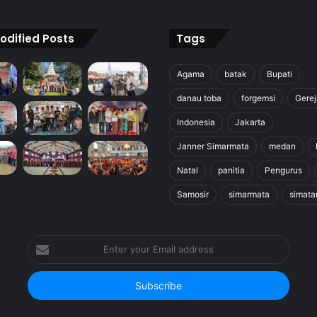
odified Posts
Tags
Agama
batak
Bupati
danau toba
forgemsi
Gerej
Indonesia
Jakarta
Janner Simarmata
medan
Natal
panitia
Pengurus
Samosir
simarmata
simata
Enter
your
Email
address