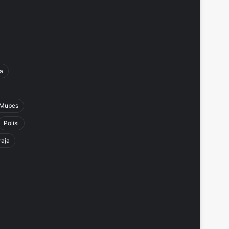
a
Mubes
Polisi
raja