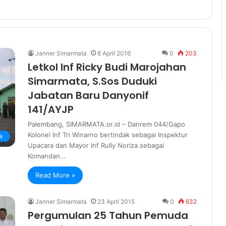
Janner Simarmata
8 April 2016
0
203
Letkol Inf Ricky Budi Marojahan
Simarmata, S.Sos Duduki
Jabatan Baru Danyonif
141/AYJP
Palembang, SIMARMATA.or.id – Danrem 044/Gapo
Kolonel Inf Tri Winarno bertindak sebagai Inspektur
a
Upacara dan Mayor Inf Rully Noriza sebagai
Komandan…
Read More »
Janner Simarmata
23 April 2015
0
632
Pergumulan 25 Tahun Pemuda