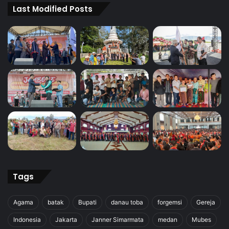
Last Modified Posts
Tags
Agama
batak
Bupati
danau toba
forgemsi
Gereja
Indonesia
Jakarta
Janner Simarmata
medan
Mubes