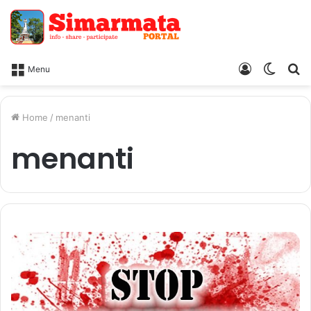
Log
Switc
Ca
Menu
In
skin
Home
/
menanti
menanti