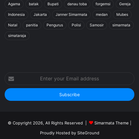
Agama
batak
Bupati
danau toba
forgemsi
Gereja
Indonesia
Jakarta
Janner Simarmata
medan
Mubes
Natal
panitia
Pengurus
Polisi
Samosir
simarmata
simataraja
Enter
your
Email
address
© Copyright 2026, All Rights Reserved |
Simarmata Theme
|
Proudly Hosted by
SiteGround