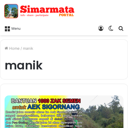
Log
Switc
Ca
Menu
In
skin
Home
/
manik
manik