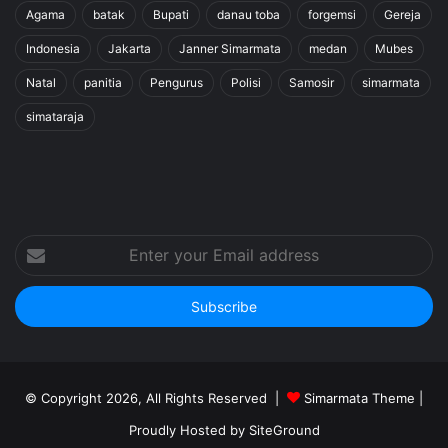
Agama
batak
Bupati
danau toba
forgemsi
Gereja
Indonesia
Jakarta
Janner Simarmata
medan
Mubes
Natal
panitia
Pengurus
Polisi
Samosir
simarmata
simataraja
Enter
your
Email
address
© Copyright 2026, All Rights Reserved |
Simarmata Theme
|
Proudly Hosted by
SiteGround