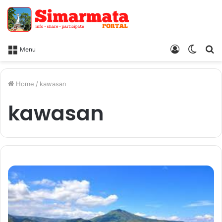
Log
Switc
Ca
Menu
In
skin
Home
/
kawasan
kawasan