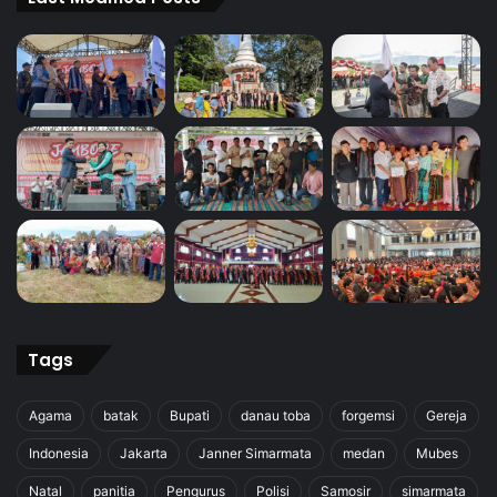
Tags
Agama
batak
Bupati
danau toba
forgemsi
Gereja
Indonesia
Jakarta
Janner Simarmata
medan
Mubes
Natal
panitia
Pengurus
Polisi
Samosir
simarmata